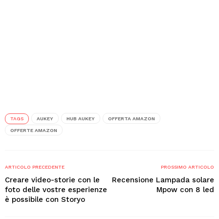
TAGS
AUKEY
HUB AUKEY
OFFERTA AMAZON
OFFERTE AMAZON
ARTICOLO PRECEDENTE
PROSSIMO ARTICOLO
Creare video-storie con le
Recensione Lampada solare
foto delle vostre esperienze
Mpow con 8 led
è possibile con Storyo