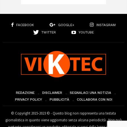
FACEBOOK
GOOGLE+
INSTAGRAM
TWITTER
YOUTUBE
REDAZIONE
DISCLAIMER
SEGNALACI UNA NOTIZIA
PRIVACY POLICY
PUBBLICITÀ
COLLABORA CON NOI
© Copyright 2015-2023 © - Questo blog non rappresenta una testata
giornalistica in quanto viene aggiornato senza alcuna periodicità . Non può
pertanto considerarsi un prodotto editoriale ai sensi della legge n° 62 del