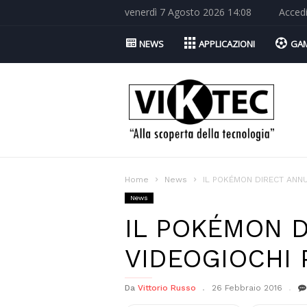
venerdì 7 Agosto 2026 14:08
Acced
NEWS
APPLICAZIONI
GA
Viktec.net
Home
News
IL POKÉMON DIRECT ANNU
News
IL POKÉMON D
VIDEOGIOCHI
Da
Vittorio Russo
26 Febbraio 2016