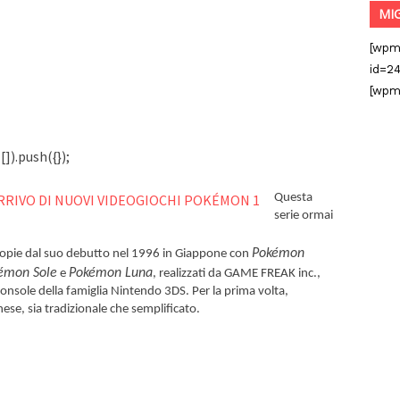
MI
[wpm
id=24
[wpm
]).push({});
Questa
serie ormai
Pokémon
 copie dal suo debutto nel 1996 in Giappone con
émon Sole
Pokémon Luna
e
, realizzati da GAME FREAK inc.,
console della famiglia Nintendo 3DS. Per la prima volta,
inese, sia tradizionale che semplificato.