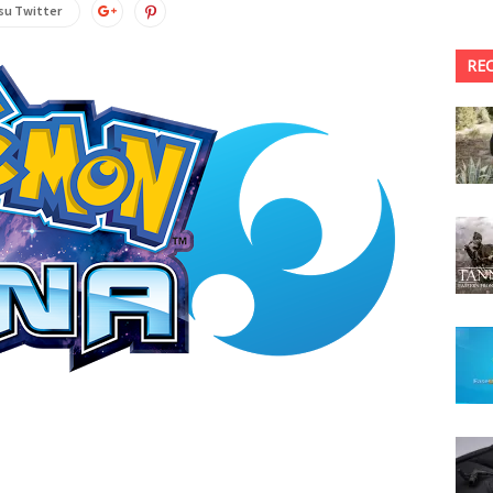
su Twitter
RE