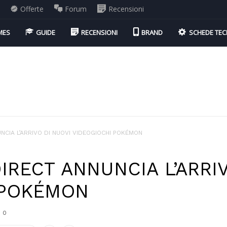
i
Offerte
Forum
Recensioni
MES
GUIDE
RECENSIONI
BRAND
SCHEDE TEC
NCIA L’ARRIVO DI NUOVI VIDEOGIOCHI POKÉMON
IRECT ANNUNCIA L’ARRI
 POKÉMON
0