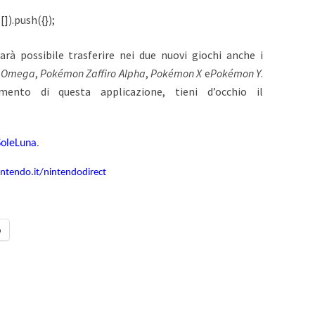
]).push({});
arà possibile trasferire nei due nuovi giochi anche i
o Omega
,
Pokémon Zaffiro Alpha
,
Pokémon X
e
Pokémon Y
.
amento di questa applicazione, tieni d’occhio il
SoleLuna
.
intendo.it/nintendodirect
o