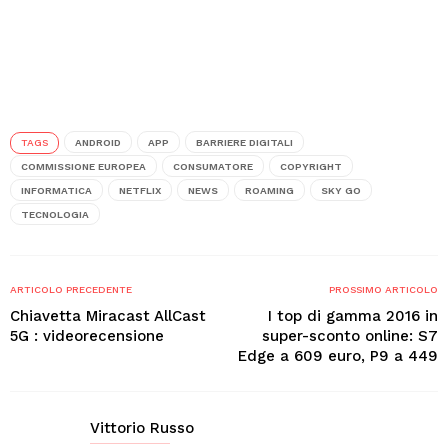
TAGS
ANDROID
APP
BARRIERE DIGITALI
COMMISSIONE EUROPEA
CONSUMATORE
COPYRIGHT
INFORMATICA
NETFLIX
NEWS
ROAMING
SKY GO
TECNOLOGIA
ARTICOLO PRECEDENTE
PROSSIMO ARTICOLO
Chiavetta Miracast AllCast
I top di gamma 2016 in
5G : videorecensione
super-sconto online: S7
Edge a 609 euro, P9 a 449
Vittorio Russo