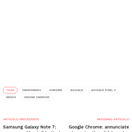
TAGS
ANDROMEDA
CHROME
GOOGLE
GOOGLE PIXEL 3
NEXUS
UNIONE ANDROID
ARTICOLO PRECEDENTE
PROSSIMO ARTICOLO
Samsung Galaxy Note 7:
Google Chrome: annunciate