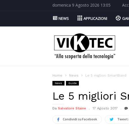
domenica 9 Agosto 2026 13:05
Acc
NEWS
APPLICAZIONI
GA
Viktec.net
Home
News
Le 5 migliori SmartBand
News
Guide
Le 5 migliori 
Da
Salvatore Staine
17 Agosto 2017
Condividi su Facebook
Tweet 