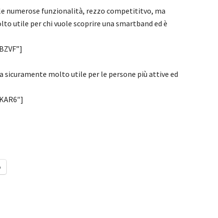
 le numerose funzionalità, rezzo competititvo, ma
olto utile per chi vuole scoprire una smartband ed è
BZVF”]
 sicuramente molto utile per le persone più attive ed
KAR6″]
o