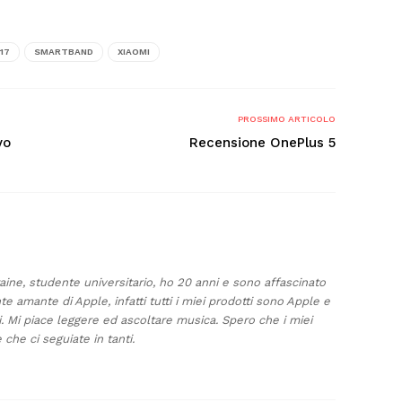
17
SMARTBAND
XIAOMI
PROSSIMO ARTICOLO
vo
Recensione OnePlus 5
taine, studente universitario, ho 20 anni e sono affascinato
te amante di Apple, infatti tutti i miei prodotti sono Apple e
i. Mi piace leggere ed ascoltare musica. Spero che i miei
 che ci seguiate in tanti.