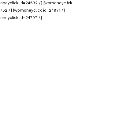
oneyclick id=24692 /] [wpmoneyclick
752 /] [wpmoneyclick id=24971 /]
oneyclick id=24797 /]