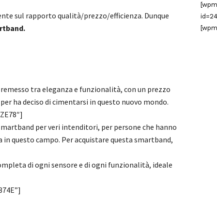
[wpm
ente sul rapporto qualità/prezzo/efficienza. Dunque
id=24
artband.
[wpm
premesso tra eleganza e funzionalità, con un prezzo
a per ha deciso di cimentarsi in questo nuovo mondo.
ZE78″]
martband per veri intenditori, per persone che hanno
 in questo campo. Per acquistare questa smartband,
ompleta di ogni sensore e di ogni funzionalità, ideale
374E”]