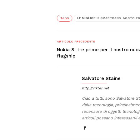
TAGS
LE MIGLIORI 5 SMARTBAND. AGSTO 20
ARTICOLO PRECEDENTE
Nokia 8: tre prime per il nostro nuo
flagship
Salvatore Staine
http://viktec.net
Ciao a tutti, sono Salvatore S
dalla tecnologia, principalmen
recensore di oggetti tecnolog
articoli possano interessarvi e