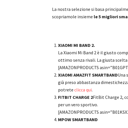
La nostra selezione si basa principalm
scopriamole insieme
le 5 migliori sm
XIAOMI MI BAND 2.
La Xiaomi Mi Band 2 è il giusto com
ottimo senza rivali. La giusta scelt
[AMAZONPRODUCTS asin=”B01GPT
XIAOMI AMAZFIT SMARTBAND
Una s
già preso abbastanza dimestichezza
potrete
clicca qui
.
FITBIT CHARGE 2
FitBit Charge 2, c
per un vero sportivo.
[AMAZONPRODUCTS asin=”B01KSX
MPOW SMARTBAND