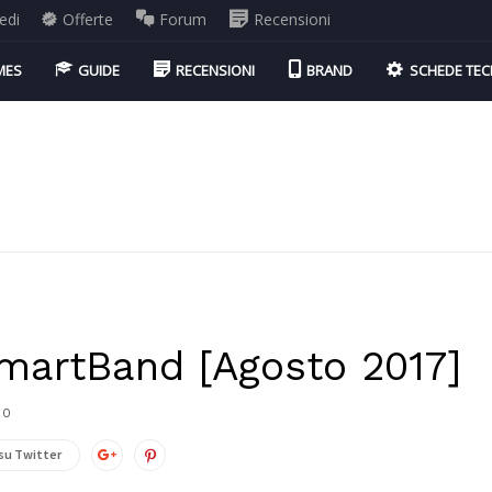
edi
Offerte
Forum
Recensioni
MES
GUIDE
RECENSIONI
BRAND
SCHEDE TEC
SmartBand [Agosto 2017]
0
su Twitter