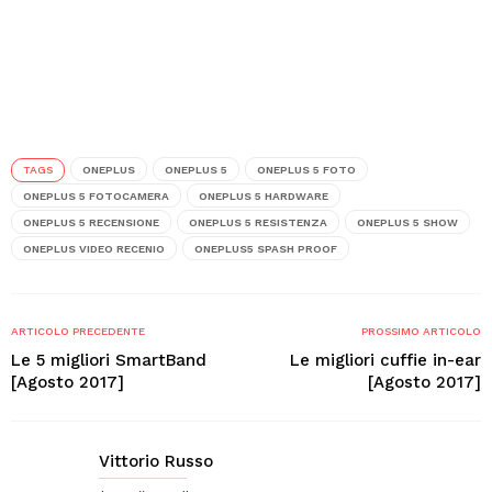
TAGS
ONEPLUS
ONEPLUS 5
ONEPLUS 5 FOTO
ONEPLUS 5 FOTOCAMERA
ONEPLUS 5 HARDWARE
ONEPLUS 5 RECENSIONE
ONEPLUS 5 RESISTENZA
ONEPLUS 5 SHOW
ONEPLUS VIDEO RECENIO
ONEPLUS5 SPASH PROOF
ARTICOLO PRECEDENTE
PROSSIMO ARTICOLO
Le 5 migliori SmartBand
Le migliori cuffie in-ear
[Agosto 2017]
[Agosto 2017]
Vittorio Russo