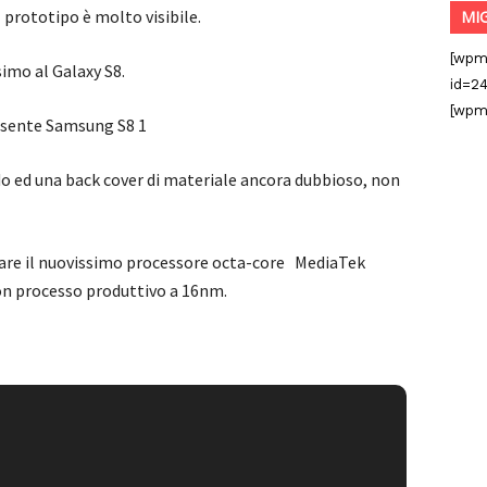
l prototipo è molto visibile.
MI
[wpm
imo al Galaxy S8.
id=24
[wpm
cido ed una back cover di materiale ancora dubbioso, non
are il nuovissimo processore octa-core MediaTek
on processo produttivo a 16nm.