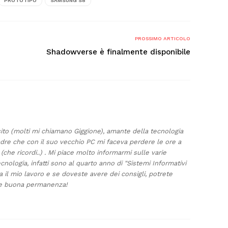
PROTOTIPO
SAMSUNG S8
PROSSIMO ARTICOLO
e
Shadowverse è finalmente disponibile
osito (molti mi chiamano Giggione), amante della tecnologia
padre che con il suo vecchio PC mi faceva perdere le ore a
 (che ricordi..) . Mi piace molto informarmi sulle varie
nologia, infatti sono al quarto anno di "Sistemi Informativi
ia il mio lavoro e se doveste avere dei consigli, potrete
i e buona permanenza!