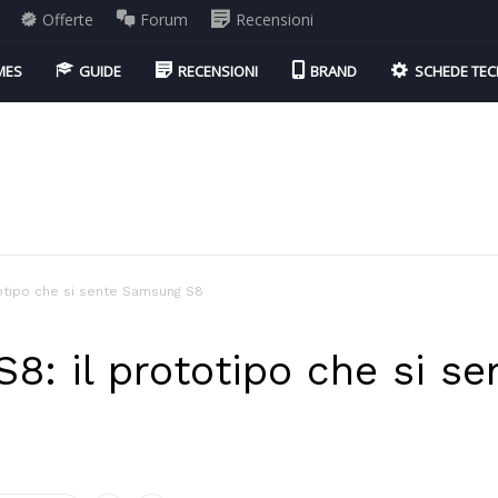
Offerte
Forum
Recensioni
MES
GUIDE
RECENSIONI
BRAND
SCHEDE TEC
totipo che si sente Samsung S8
S8: il prototipo che si 