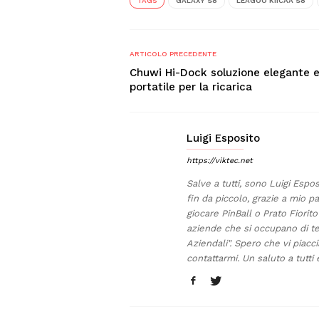
TAGS
GALAXY S8
LEAGOO KIICAA S8
ARTICOLO PRECEDENTE
Chuwi Hi-Dock soluzione elegante 
portatile per la ricarica
Luigi Esposito
https://viktec.net
Salve a tutti, sono Luigi Esp
fin da piccolo, grazie a mio 
giocare PinBall o Prato Fiorito
aziende che si occupano di tec
Aziendali". Spero che vi piacc
contattarmi. Un saluto a tutt