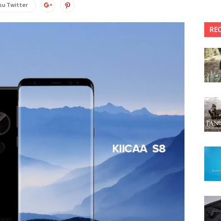
su Twitter
RE