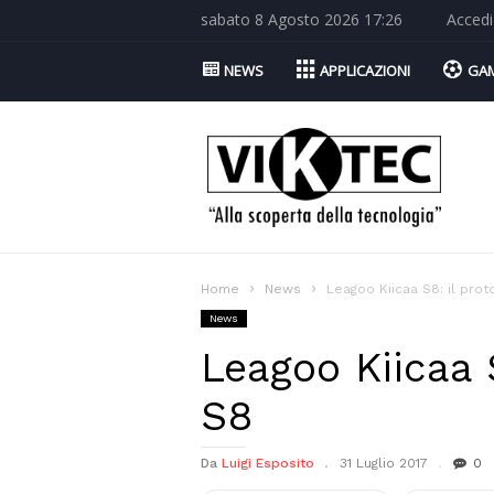
sabato 8 Agosto 2026 17:26
Accedi
NEWS
APPLICAZIONI
GA
Viktec.net
Home
News
Leagoo Kiicaa S8: il pro
News
Leagoo Kiicaa 
S8
Da
Luigi Esposito
31 Luglio 2017
0