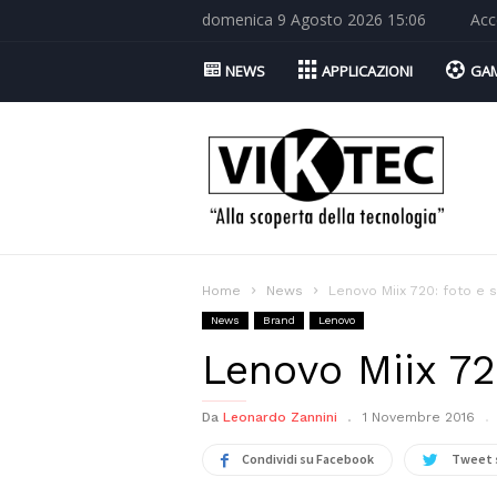
domenica 9 Agosto 2026 15:06
Acc
NEWS
APPLICAZIONI
GA
Viktec.net
Home
News
Lenovo Miix 720: foto e s
News
Brand
Lenovo
Lenovo Miix 720
Da
Leonardo Zannini
1 Novembre 2016
Condividi su Facebook
Tweet 