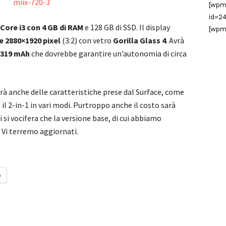
[wpm
id=24
Core i3 con 4 GB di RAM
e 128 GB di SSD. Il display
[wpm
e 2880×1920 pixel
(3:2) con vetro
Gorilla Glass 4
. Avrà
5319 mAh
che dovrebbe garantire un’autonomia di circa
rà anche delle caratteristiche prese dal Surface, come
 il 2-in-1 in vari modi. Purtroppo anche il costo sarà
i si vocifera che la versione base, di cui abbiamo
. Vi terremo aggiornati.
o