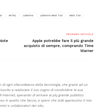
ED
INTEL
LENOVO
LENOVO MIIX 720
MIIX 720
PROSSIMO ARTICOLO
 Note
Apple potrebbe fare il più grande
acquisto di sempre, comprando Time
Warner
di ogni sfaccettatura della tecnologia, che grazie ad un
riuscito a realizzare il suo sogno di condividere la sua
 internet, sperando di arrivare al pių grande pubblico
so in quello che faccio, e spero che tutti apprezzino il mio
amici e collaboratori del sito,