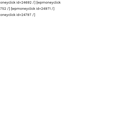
oneyclick id=24692 /] [wpmoneyclick
752 /] [wpmoneyclick id=24971 /]
oneyclick id=24797 /]