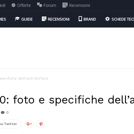
edi
Offerte
Forum
Recensioni
MES
GUIDE
RECENSIONI
BRAND
SCHEDE TEC
pecifiche dell’anti-Surface
: foto e specifiche dell’
0
su Twitter