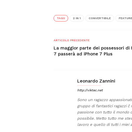
TAGS
2 IN 1
CONVERTIBILE
FEATUR
ARTICOLO PRECEDENTE
La maggior parte dei possessori di
7 passerà ad iPhone 7 Plus
Leonardo Zannini
http://viktec.net
Sono un ragazzo appassionato 
gruppo di fantastici ragazzi č 
passione con tutto il mondo di
possibile. Metto tutto me stes
lavoro e quello di tutti i miei 