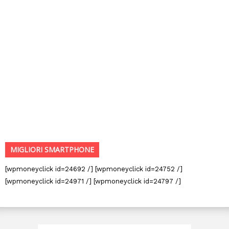
MIGLIORI SMARTPHONE
[wpmoneyclick id=24692 /] [wpmoneyclick id=24752 /]
[wpmoneyclick id=24971 /] [wpmoneyclick id=24797 /]