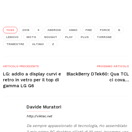
TAGS
2016
4
ANDROID
ANNO
FINE
FORCE
G
LENOVO
MOTO
NOUGAT
PLAY
PLUS
TORRONE
TRIMESTRE
ULTIMO
Z
ARTICOLO PRECEDENTE
PROSSIMO ARTICOLO
LG: addio a display curvi e
BlackBerry DTek60: Qua TCL
retro in vetro per il top di
ci cova…
gamma LG G6
Davide Muratori
http://viktec.net
Da sempre appassionato di tecnologia, Ho assemblato
il mio primo PC desktop all'età di 10 anni, insomma una