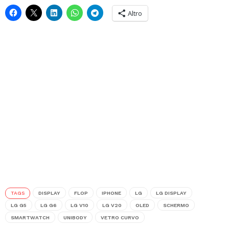
Altro
TAGS
DISPLAY
FLOP
IPHONE
LG
LG DISPLAY
LG G5
LG G6
LG V10
LG V20
OLED
SCHERMO
SMARTWATCH
UNIBODY
VETRO CURVO