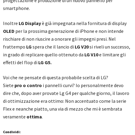
progettazione e produzione di un nuovo pannello per
smartphone.
Inoltre
LG Display
è già impegnata nella fornitura di display
OLED
per la prossima generazione di iPhone e non intende
rischiare di non riuscire a onorare gli impegni presi. Nel
frattempo
LG
spera che il lancio di
LG V20
si riveli un successo,
in grado di replicare quello ottenuto da
LG V10
e limitare gli
effetti del flop di
LG G5.
Voi che ne pensate di questa probabile scelta di LG?
Siete
pro o contro
i pannelli curvi? Io personalmente devo
dire che, dopo aver provate Lg G4 per qualche giorno, il lavoro
di ottimizzazione era ottimo: Non accentuato come la serie
Flex e neanche piatto, una via di mezzo che mi è sembrata
veramente
ottima
.
Condividi: