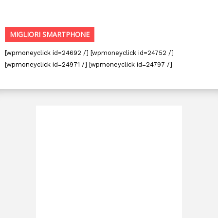
MIGLIORI SMARTPHONE
[wpmoneyclick id=24692 /] [wpmoneyclick id=24752 /]
[wpmoneyclick id=24971 /] [wpmoneyclick id=24797 /]