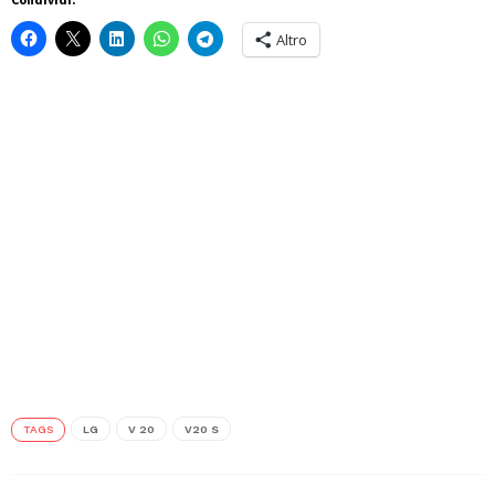
Altro
TAGS
LG
V 20
V20 S