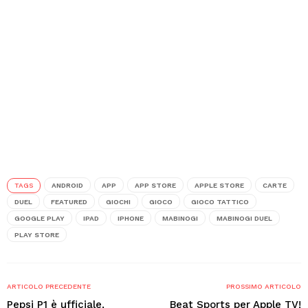
TAGS
ANDROID
APP
APP STORE
APPLE STORE
CARTE
DUEL
FEATURED
GIOCHI
GIOCO
GIOCO TATTICO
GOOGLE PLAY
IPAD
IPHONE
MABINOGI
MABINOGI DUEL
PLAY STORE
ARTICOLO PRECEDENTE
PROSSIMO ARTICOLO
Pepsi P1 è ufficiale,
Beat Sports per Apple TV!