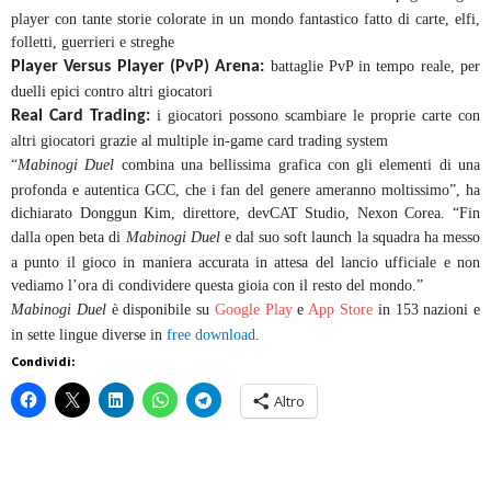
player con tante storie colorate in un mondo fantastico fatto di carte, elfi,
folletti, guerrieri e streghe
Player Versus Player (PvP) Arena:
battaglie PvP in tempo reale, per
duelli epici contro altri giocatori
Real Card Trading:
i giocatori possono scambiare le proprie carte con
altri giocatori grazie al multiple in-game card trading system
“
Mabinogi Duel
combina una bellissima grafica con gli elementi di una
profonda e autentica GCC, che i fan del genere ameranno moltissimo”, ha
dichiarato Donggun Kim, direttore, devCAT Studio, Nexon Corea. “Fin
dalla open beta di
Mabinogi Duel
e dal suo soft launch la squadra ha messo
a punto il gioco in maniera accurata in attesa del lancio ufficiale e non
vediamo l’ora di condividere questa gioia con il resto del mondo.”
Mabinogi Duel
è disponibile su
Google Play
e
App Store
in 153 nazioni e
in sette lingue diverse in
free download
.
Condividi:
Altro