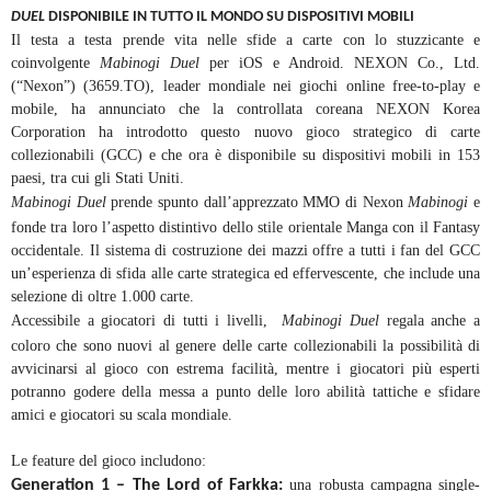
DUEL
DISPONIBILE IN TUTTO IL MONDO SU DISPOSITIVI MOBILI
Il testa a testa prende vita nelle sfide a carte con lo stuzzicante e
coinvolgente
Mabinogi Duel
per iOS e Android. NEXON Co., Ltd.
(“Nexon”) (3659.TO), leader mondiale nei giochi online free-to-play e
mobile, ha annunciato che la controllata coreana NEXON Korea
Corporation ha introdotto questo nuovo gioco strategico di carte
collezionabili (GCC) e che ora è disponibile su dispositivi mobili in 153
paesi, tra cui gli Stati Uniti.
Mabinogi Duel
prende spunto dall’apprezzato MMO di Nexon
Mabinogi
e
fonde tra loro l’aspetto distintivo dello stile orientale Manga con il Fantasy
occidentale. Il sistema di costruzione dei mazzi offre a tutti i fan del GCC
un’esperienza di sfida alle carte strategica ed effervescente, che include una
selezione di oltre 1.000 carte.
Accessibile a giocatori di tutti i livelli,
Mabinogi Duel
regala anche a
coloro che sono nuovi al genere delle carte collezionabili la possibilità di
avvicinarsi al gioco con estrema facilità, mentre i giocatori più esperti
potranno godere della messa a punto delle loro abilità tattiche e sfidare
amici e giocatori su scala mondiale.
Le feature del gioco includono:
Generation 1 – The Lord of Farkka:
una robusta campagna single-