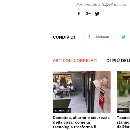
Per contatti
info@viktec.net
CONDIVIDI
Facebook
ARTICOLI CORRELATI
DI PIÙ DE
News
Domotica
Tecnol
Domotica, allarmi e sicurezza
stanno
della casa: come la
dell’is
tecnologia trasforma il