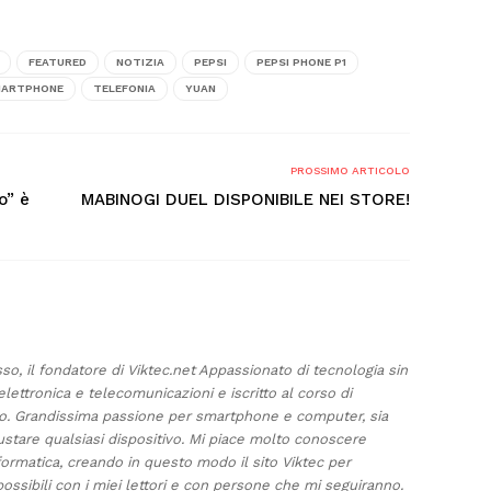
FEATURED
NOTIZIA
PEPSI
PEPSI PHONE P1
ARTPHONE
TELEFONIA
YUAN
PROSSIMO ARTICOLO
o” è
MABINOGI DUEL DISPONIBILE NEI STORE!
sso, il fondatore di Viktec.net Appassionato di tecnologia sin
elettronica e telecomunicazioni e iscritto al corso di
ino. Grandissima passione per smartphone e computer, sia
ustare qualsiasi dispositivo. Mi piace molto conoscere
formatica, creando in questo modo il sito Viktec per
ossibili con i miei lettori e con persone che mi seguiranno.