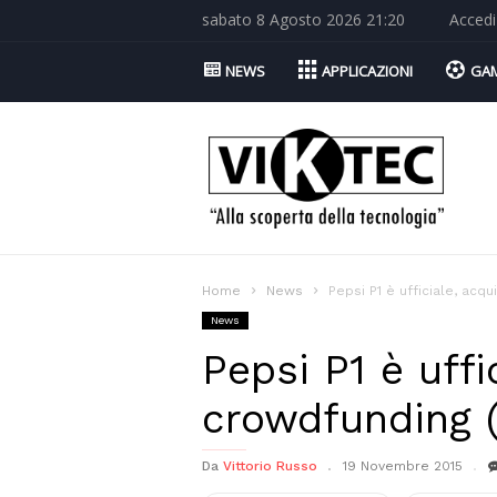
sabato 8 Agosto 2026 21:20
Accedi
NEWS
APPLICAZIONI
GA
Viktec.net
Home
News
Pepsi P1 è ufficiale, acq
News
Pepsi P1 è uffi
crowdfunding (
Da
Vittorio Russo
19 Novembre 2015