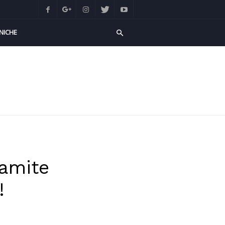
NICHE
ramite
!