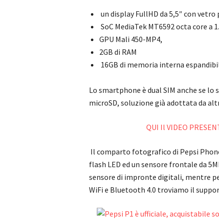
un display FullHD da 5,5″ con vetro 
SoC MediaTek MT6592 octa core a 
GPU Mali 450-MP4,
2GB di RAM
16GB di memoria interna espandibi
Lo smartphone è dual SIM anche se lo sl
microSD, soluzione già adottata da altr
QUI Il VIDEO PRESE
Il comparto fotografico di Pepsi Phon
flash LED ed un sensore frontale da 5M
sensore di impronte digitali, mentre pe
WiFi e Bluetooth 4.0 troviamo il support