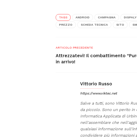
TAGS
ANDROID
CAMPAGNA
DISPALY
PREZZO
SCHEDA TECNICA
SITO
SM
ARTICOLO PRECEDENTE
Attrezzatevi! Il combattimento “Pur
in arrivo!
Vittorio Russo
https://www.viktec.net
Salve a tutti, sono Vittorio Ru
da piccolo. Sono un perito in 
Informatica Applicata di Urb
nell'assemblare che nell'aggi
qualsiasi informazione sull'in
condividere più informazioni p