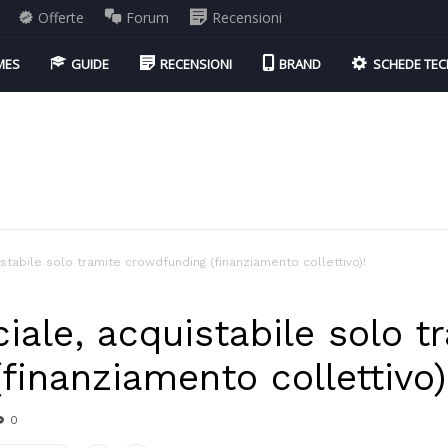
Offerte
Forum
Recensioni
MES
GUIDE
RECENSIONI
BRAND
SCHEDE TEC
uistabile solo tramite crowdfunding (finanziamento collettivo)!
ciale, acquistabile solo t
finanziamento collettivo)
0