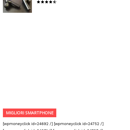
MIGLIORI SMARTPHONE
[wpmoneyclick id=24692 /] [wpmoneyclick id=24752 /]