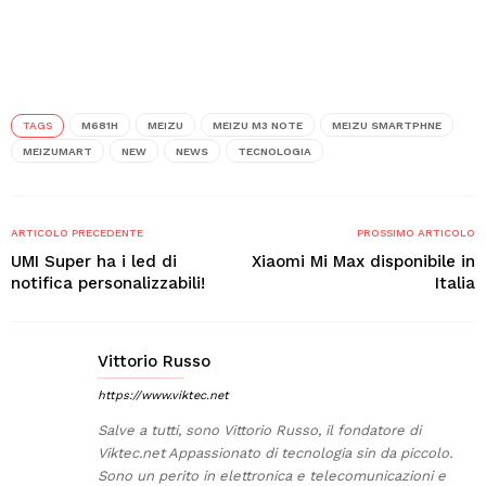
TAGS
M681H
MEIZU
MEIZU M3 NOTE
MEIZU SMARTPHNE
MEIZUMART
NEW
NEWS
TECNOLOGIA
ARTICOLO PRECEDENTE
PROSSIMO ARTICOLO
UMI Super ha i led di
Xiaomi Mi Max disponibile in
notifica personalizzabili!
Italia
Vittorio Russo
https://www.viktec.net
Salve a tutti, sono Vittorio Russo, il fondatore di
Viktec.net Appassionato di tecnologia sin da piccolo.
Sono un perito in elettronica e telecomunicazioni e