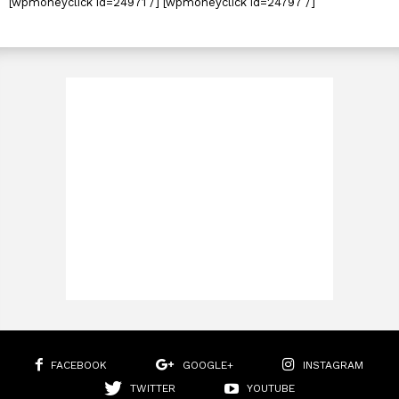
[wpmoneyclick id=24971 /] [wpmoneyclick id=24797 /]
FACEBOOK
GOOGLE+
INSTAGRAM
TWITTER
YOUTUBE