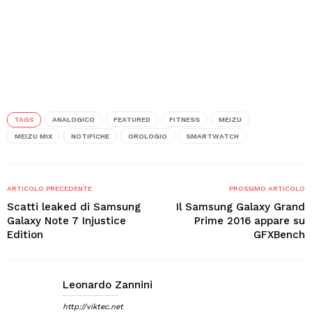
TAGS
ANALOGICO
FEATURED
FITNESS
MEIZU
MEIZU MIX
NOTIFICHE
OROLOGIO
SMARTWATCH
ARTICOLO PRECEDENTE
PROSSIMO ARTICOLO
Scatti leaked di Samsung
Il Samsung Galaxy Grand
Galaxy Note 7 Injustice
Prime 2016 appare su
Edition
GFXBench
Leonardo Zannini
http://viktec.net