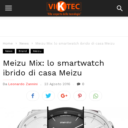
Home
News
Meizu Mix: lo smartwatch ibrido di casa Meizu
News
Brand
Meizu
Meizu Mix: lo smartwatch
ibrido di casa Meizu
Da
Leonardo Zannini
23 Agosto 2016
0