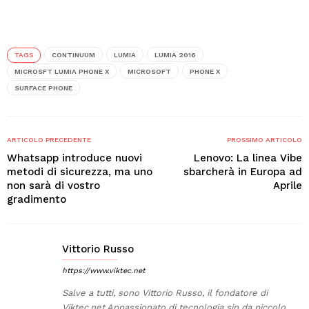
TAGS
CONTINUUM
LUMIA
LUMIA 2016
MICROSFT LUMIA PHONE X
MICROSOFT
PHONE X
SURFACE PHONE
ARTICOLO PRECEDENTE
PROSSIMO ARTICOLO
Whatsapp introduce nuovi
Lenovo: La linea Vibe
metodi di sicurezza, ma uno
sbarcherà in Europa ad
non sarà di vostro
Aprile
gradimento
Vittorio Russo
https://www.viktec.net
Salve a tutti, sono Vittorio Russo, il fondatore di
Viktec.net Appassionato di tecnologia sin da piccolo.