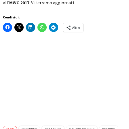
all’
MWC 2017
. Vi terremo aggiornati.
Condividi:
Altro
TAGS
FEATURED
GALAXY S8
GALAXY S8 PLUS
RUMORS