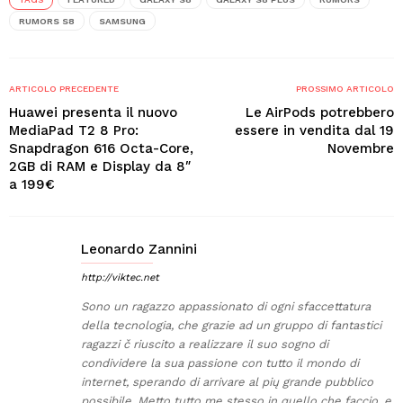
RUMORS S8
SAMSUNG
ARTICOLO PRECEDENTE
PROSSIMO ARTICOLO
Huawei presenta il nuovo
Le AirPods potrebbero
MediaPad T2 8 Pro:
essere in vendita dal 19
Snapdragon 616 Octa-Core,
Novembre
2GB di RAM e Display da 8″
a 199€
Leonardo Zannini
http://viktec.net
Sono un ragazzo appassionato di ogni sfaccettatura
della tecnologia, che grazie ad un gruppo di fantastici
ragazzi č riuscito a realizzare il suo sogno di
condividere la sua passione con tutto il mondo di
internet, sperando di arrivare al pių grande pubblico
possibile. Metto tutto me stesso in quello che faccio, e