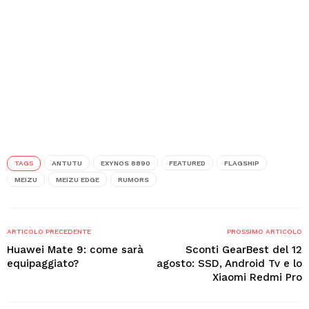
TAGS
ANTUTU
EXYNOS 8890
FEATURED
FLAGSHIP
MEIZU
MEIZU EDGE
RUMORS
ARTICOLO PRECEDENTE
PROSSIMO ARTICOLO
Huawei Mate 9: come sarà
Sconti GearBest del 12
equipaggiato?
agosto: SSD, Android Tv e lo
Xiaomi Redmi Pro