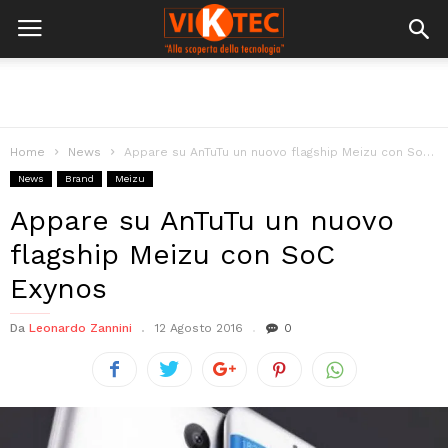
Home
News
Appare su AnTuTu un nuovo flagship Meizu con SoC Exynos
News
Brand
Meizu
Appare su AnTuTu un nuovo
flagship Meizu con SoC
Exynos
Da
Leonardo Zannini
12 Agosto 2016
0