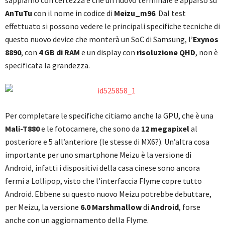
sappiamo con certezza è che un nuovo terminale è apparso su
AnTuTu
con il nome in codice di
Meizu_m96
. Dal test
effettuato si possono vedere le principali specifiche tecniche di
questo nuovo device che monterà un SoC di Samsung, l’
Exynos
8890
, con
4 GB di RAM
e un display con
risoluzione QHD
, non è
specificata la grandezza.
Per completare le specifiche citiamo anche la GPU, che è una
Mali-T880
e le fotocamere, che sono da
12 megapixel
al
posteriore e 5 all’anteriore (le stesse di MX6?). Un’altra cosa
importante per uno smartphone Meizu è la versione di
Android, infatti i dispositivi della casa cinese sono ancora
fermi a Lollipop, visto che l’interfaccia Flyme copre tutto
Android. Ebbene su questo nuovo Meizu potrebbe debuttare,
per Meizu, la versione
6.0 Marshmallow
di
Android
, forse
anche con un aggiornamento della Flyme.