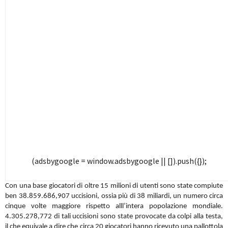
(adsbygoogle = window.adsbygoogle || []).push({});
Con una base giocatori di oltre 15 milioni di utenti sono state compiute
ben 38.859.686,907 uccisioni, ossia più di 38 miliardi, un numero circa
cinque volte maggiore rispetto alll’intera popolazione mondiale.
4.305.278,772 di tali uccisioni sono state provocate da colpi alla testa,
il che equivale a dire che circa 20 giocatori hanno ricevuto una pallottola