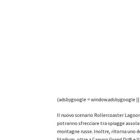
(adsbygoogle = window.adsbygoogle || [
Il nuovo scenario Rollercoaster Lagoon 
potranno sfrecciare tra spiagge assolate
montagne russe. Inoltre, ritorna uno de
Stadium, oltre a Canyon Grand Drift e V