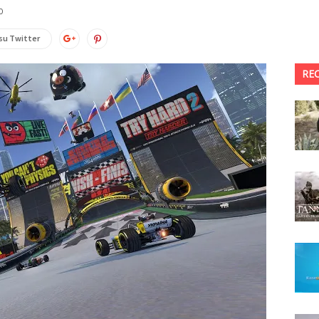
0
su Twitter
RE