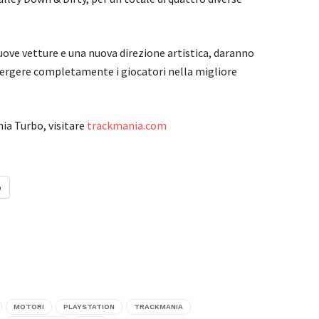
uove vetture e una nuova direzione artistica, daranno
mmergere completamente i giocatori nella migliore
ia Turbo, visitare
trackmania.com
o
MOTORI
PLAYSTATION
TRACKMANIA