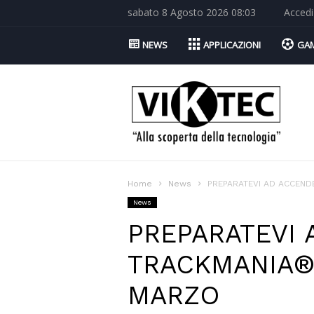
sabato 8 Agosto 2026 08:03
Accedi
NEWS
APPLICAZIONI
GA
Viktec.net
Home
News
PREPARATEVI AD ACCEND
News
PREPARATEVI 
TRACKMANIA® 
MARZO