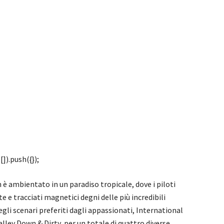
]).push({});
è ambientato in un paradiso tropicale, dove i piloti
 e tracciati magnetici degni delle più incredibili
gli scenari preferiti dagli appassionati, International
alley Down & Dirty, per un totale di quattro diverse