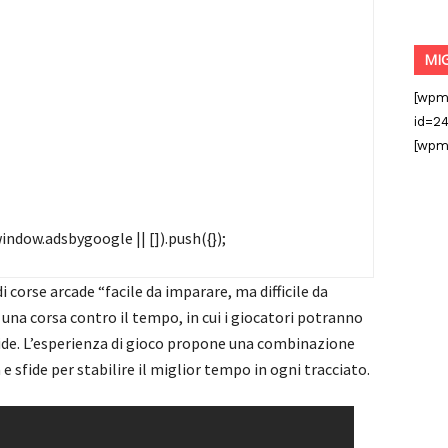
MI
[wpm
id=24
[wpm
ndow.adsbygoogle || []).push({});
 corse arcade “facile da imparare, ma difficile da
una corsa contro il tempo, in cui i giocatori potranno
sfide. L’esperienza di gioco propone una combinazione
 e sfide per stabilire il miglior tempo in ogni tracciato.