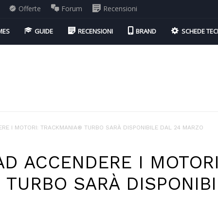
Offerte
Forum
Recensioni
MES
GUIDE
RECENSIONI
BRAND
SCHEDE TEC
ERE I MOTORI: TRACKMANIA® TURBO SARÀ DISPONIBILE DAL 24 MARZO
AD ACCENDERE I MOTORI
TURBO SARÀ DISPONIBI