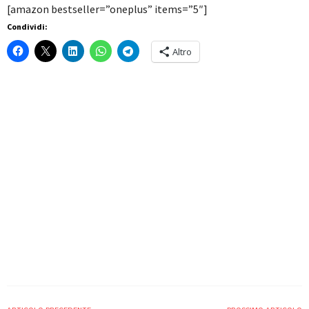
[amazon bestseller=”oneplus” items=”5″]
Condividi:
Altro