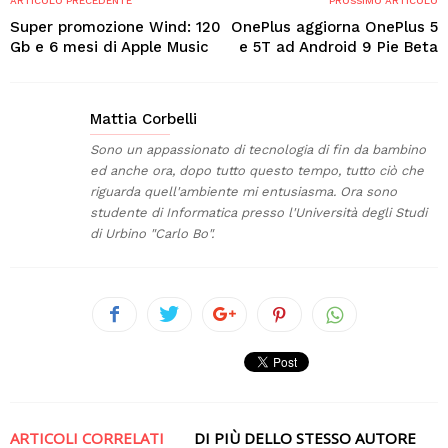
ARTICOLO PRECEDENTE
PROSSIMO ARTICOLO
Super promozione Wind: 120
OnePlus aggiorna OnePlus 5
Gb e 6 mesi di Apple Music
e 5T ad Android 9 Pie Beta
Mattia Corbelli
Sono un appassionato di tecnologia di fin da bambino
ed anche ora, dopo tutto questo tempo, tutto ciò che
riguarda quell'ambiente mi entusiasma. Ora sono
studente di Informatica presso l'Università degli Studi
di Urbino "Carlo Bo".
ARTICOLI CORRELATI
DI PIÙ DELLO STESSO AUTORE