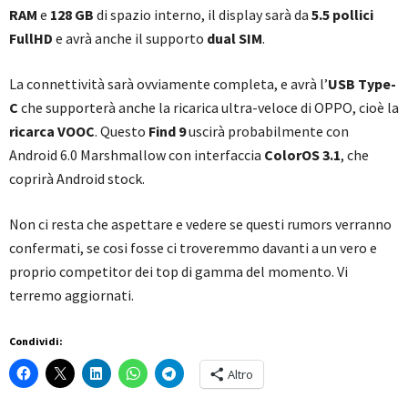
RAM
e
128 GB
di spazio interno, il display sarà da
5.5 pollici
FullHD
e avrà anche il supporto
dual SIM
.
La connettività sarà ovviamente completa, e avrà l’
USB Type-
C
che supporterà anche la ricarica ultra-veloce di OPPO, cioè la
ricarca VOOC
. Questo
Find 9
uscirà probabilmente con
Android 6.0 Marshmallow con interfaccia
ColorOS 3.1
, che
coprirà Android stock.
Non ci resta che aspettare e vedere se questi rumors verranno
confermati, se cosi fosse ci troveremmo davanti a un vero e
proprio competitor dei top di gamma del momento. Vi
terremo aggiornati.
Condividi:
Altro