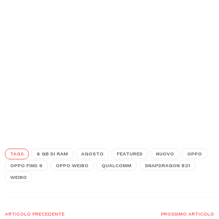
TAGS
6 GB DI RAM
AGOSTO
FEATURED
NUOVO
OPPO
OPPO FIND 9
OPPO WEIBO
QUALCOMM
SNAPDRAGON 821
WEIBO
ARTICOLO PRECEDENTE
PROSSIMO ARTICOLO