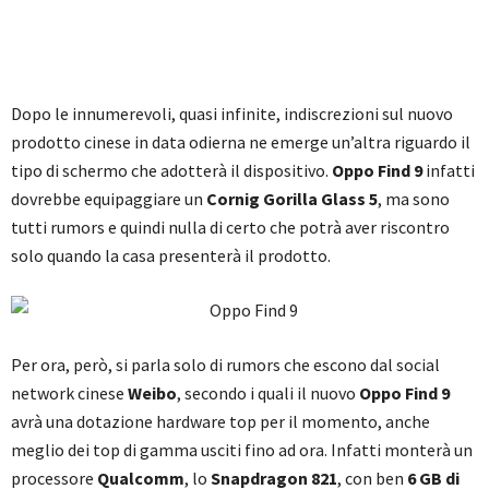
Dopo le innumerevoli, quasi infinite, indiscrezioni sul nuovo
prodotto cinese in data odierna ne emerge un’altra riguardo il
tipo di schermo che adotterà il dispositivo.
Oppo Find 9
infatti
dovrebbe equipaggiare un
Cornig Gorilla Glass 5
, ma sono
tutti rumors e quindi nulla di certo che potrà aver riscontro
solo quando la casa presenterà il prodotto.
Per ora, però, si parla solo di rumors che escono dal social
network cinese
Weibo
, secondo i quali il nuovo
Oppo Find 9
avrà una dotazione hardware top per il momento, anche
meglio dei top di gamma usciti fino ad ora. Infatti monterà un
processore
Qualcomm
, lo
Snapdragon 821
, con ben
6 GB di