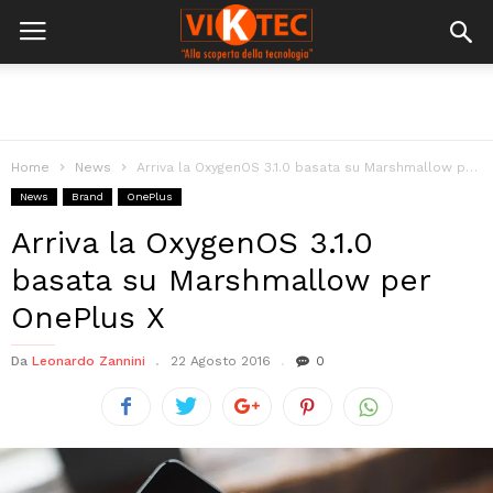
Home
News
Arriva la OxygenOS 3.1.0 basata su Marshmallow per OnePlus X
News
Brand
OnePlus
Arriva la OxygenOS 3.1.0
basata su Marshmallow per
OnePlus X
Da
Leonardo Zannini
22 Agosto 2016
0