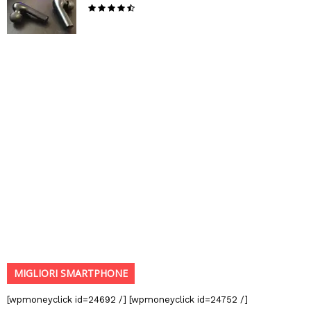
MIGLIORI SMARTPHONE
[wpmoneyclick id=24692 /] [wpmoneyclick id=24752 /]