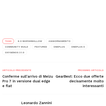
TAGS
6.0 MARSHMALLOW
AGGIORNAMENTO
COMMUNITY BUILD
FEATURED
ONEPLUS
ONEPLUS X
OXYGENOS 3.1.0
ARTICOLO PRECEDENTE
PROSSIMO ARTICOLO
Conferme sull’arrivo di Meizu
GearBest: Ecco due offerte
Pro 7 in versione dual edge
decisamente molto
e flat
interessanti
Leonardo Zannini