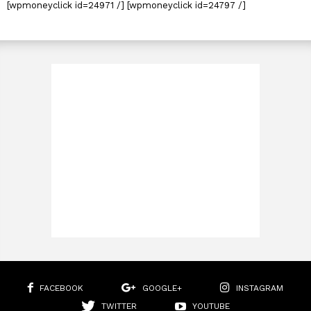
[wpmoneyclick id=24971 /] [wpmoneyclick id=24797 /]
FACEBOOK
GOOGLE+
INSTAGRAM
TWITTER
YOUTUBE