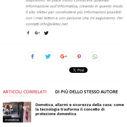
dispositivo. Mi piace molto conoscere qualsiasi
informazione sull'informatica, creando in questo modo
il sito Viktec per condividere più informazioni possibili
con i miei lettori e con persone che mi seguiranno. Per
contatti
info@viktec.net
ARTICOLI CORRELATI
DI PIÙ DELLO STESSO AUTORE
Domotica, allarmi e sicurezza della casa: come
la tecnologia trasforma il concetto di
protezione domestica
Domotica