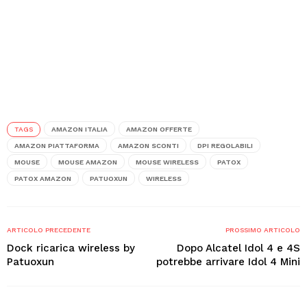
TAGS
AMAZON ITALIA
AMAZON OFFERTE
AMAZON PIATTAFORMA
AMAZON SCONTI
DPI REGOLABILI
MOUSE
MOUSE AMAZON
MOUSE WIRELESS
PATOX
PATOX AMAZON
PATUOXUN
WIRELESS
ARTICOLO PRECEDENTE
PROSSIMO ARTICOLO
Dock ricarica wireless by
Dopo Alcatel Idol 4 e 4S
Patuoxun
potrebbe arrivare Idol 4 Mini