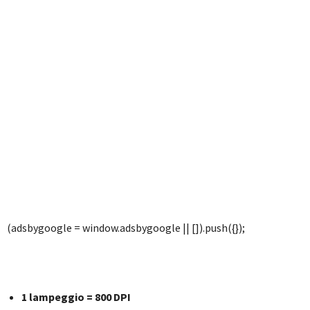
(adsbygoogle = window.adsbygoogle || []).push({});
1 lampeggio = 800 DPI