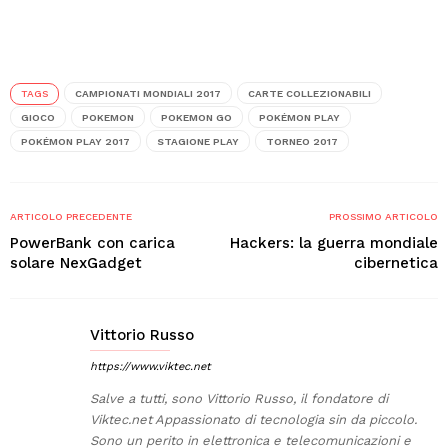
TAGS
CAMPIONATI MONDIALI 2017
CARTE COLLEZIONABILI
GIOCO
POKEMON
POKEMON GO
POKÉMON PLAY
POKÉMON PLAY 2017
STAGIONE PLAY
TORNEO 2017
ARTICOLO PRECEDENTE
PROSSIMO ARTICOLO
PowerBank con carica
Hackers: la guerra mondiale
solare NexGadget
cibernetica
Vittorio Russo
https://www.viktec.net
Salve a tutti, sono Vittorio Russo, il fondatore di
Viktec.net Appassionato di tecnologia sin da piccolo.
Sono un perito in elettronica e telecomunicazioni e