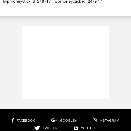
[wpmoneyclick id=24971 /] [wpmoneyclick id=24797 /]
FACEBOOK
GOOGLE+
INSTAGRAM
TWITTER
YOUTUBE