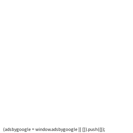
(adsbygoogle = window.adsbygoogle || []).push({});