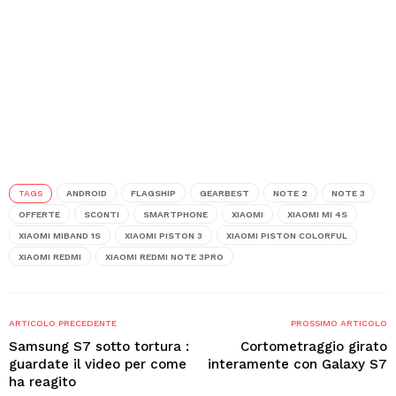
TAGS
ANDROID
FLAGSHIP
GEARBEST
NOTE 2
NOTE 3
OFFERTE
SCONTI
SMARTPHONE
XIAOMI
XIAOMI MI 4S
XIAOMI MIBAND 1S
XIAOMI PISTON 3
XIAOMI PISTON COLORFUL
XIAOMI REDMI
XIAOMI REDMI NOTE 3PRO
ARTICOLO PRECEDENTE
PROSSIMO ARTICOLO
Samsung S7 sotto tortura :
Cortometraggio girato
guardate il video per come
interamente con Galaxy S7
ha reagito