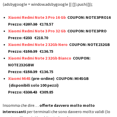
(adsbygoogle = window.adsbygoogle || []).push({});
Xiaomi Redmi Note 3 Pro 16 Gb
COUPON: NOTE3PRO16
Prezzo:
€207.38
€178.57
Xiaomi Redmi Note 3 Pro 32 Gb
COUPON: NOTE3PRO
Prezzo:
€233
€218.70
Xiaomi Redmi Note 2 32Gb Nero
COUPON: NOTE232GB
Prezzo:
€150.39
€136.75
Xiaomi Redmi Note 2 32Gb Bianco
COUPON:
NOTE232GBW
Prezzo:
€150.39
€136.75
Xiaomi Mi4S
(pre-ordine) COUPON: MI4SGB
(disponibili solo 100 pezzi)
Prezzo:
€330.43
€309.85
Insomma che dire…
offerte davvero molto molto
interessanti
per terminali che sono davvero molto validi (lo