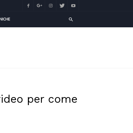
NICHE
 video per come