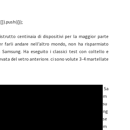
]).push({});
strutto centinaia di dispositivi per la maggior parte
er farli andare nell’altro mondo, non ha risparmiato
Samsung. Ha eseguito i classici test con coltello e
vata del vetro anteriore. ci sono volute 3-4 martellate
.
Sa
m
su
ng
se
m