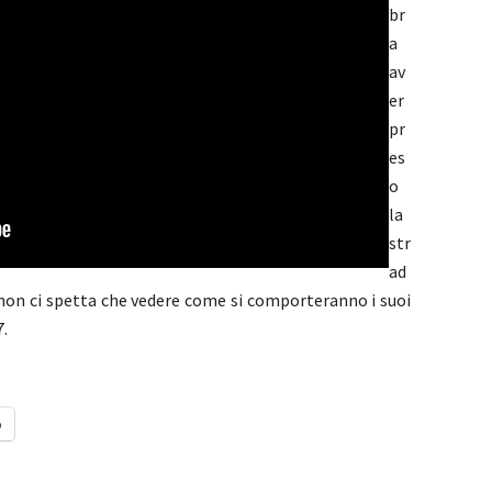
br
a
av
er
pr
es
o
la
str
ad
 non ci spetta che vedere come si comporteranno i suoi
7.
o