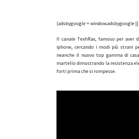
(adsbygoogle = window.adsbygoogle || [
Il canale TexhRax, famoso per aver di
iphone, cercando i modi più strani p
neanche il nuovo top gamma di casa 
martello dimostrando la resistenza ele
forti prima che si rompesse