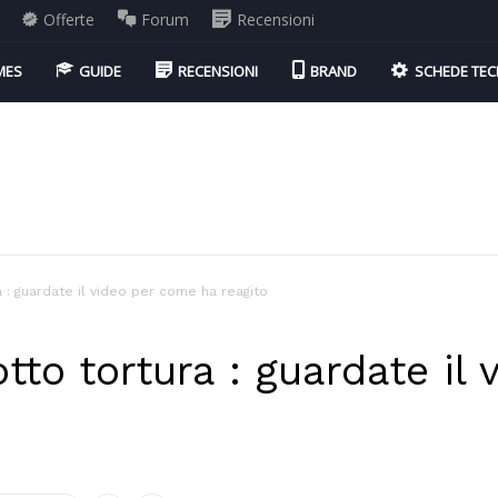
Offerte
Forum
Recensioni
MES
GUIDE
RECENSIONI
BRAND
SCHEDE TEC
 : guardate il video per come ha reagito
to tortura : guardate il