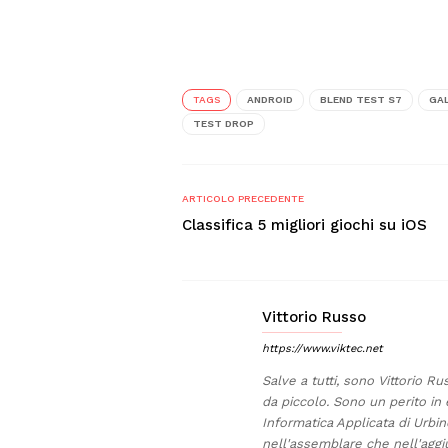
TAGS
ANDROID
BLEND TEST S7
GA
TEST DROP
ARTICOLO PRECEDENTE
Classifica 5 migliori giochi su iOS
Vittorio Russo
https://www.viktec.net
Salve a tutti, sono Vittorio Ru
da piccolo. Sono un perito in 
Informatica Applicata di Urb
nell'assemblare che nell'aggi