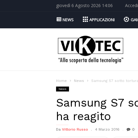
giovedì 6 Agosto 2026 14:06
Accedi
NEWS
APPLICAZIONI
GA
Viktec.net
Home
News
Samsung S7 sotto tortura
News
Samsung S7 sot
ha reagito
Da
Vittorio Russo
4 Marzo 2016
0