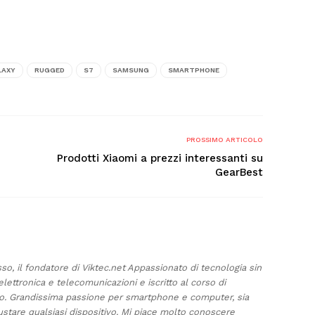
LAXY
RUGGED
S7
SAMSUNG
SMARTPHONE
PROSSIMO ARTICOLO
Prodotti Xiaomi a prezzi interessanti su
GearBest
sso, il fondatore di Viktec.net Appassionato di tecnologia sin
elettronica e telecomunicazioni e iscritto al corso di
ino. Grandissima passione per smartphone e computer, sia
ustare qualsiasi dispositivo. Mi piace molto conoscere