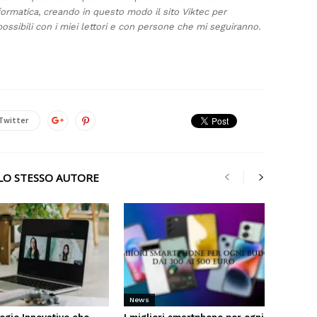
formatica, creando in questo modo il sito Viktec per
ossibili con i miei lettori e con persone che mi seguiranno.
Twitter
LLO STESSO AUTORE
News