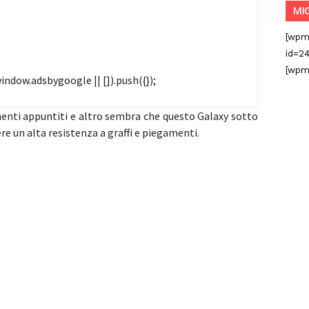
MI
[wpm
id=24
[wpm
ndow.adsbygoogle || []).push({});
umenti appuntiti e altro sembra che questo Galaxy sotto
re un alta resistenza a graffi e piegamenti.