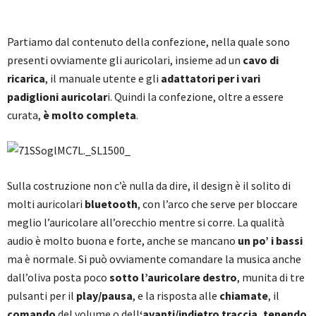
Partiamo dal contenuto della confezione, nella quale sono
presenti ovviamente gli auricolari, insieme ad un
cavo di
ricarica
, il manuale utente e gli
adattatori per i vari
padiglioni auricolar
i. Quindi la confezione, oltre a essere
curata,
è molto completa
.
Sulla costruzione non c’è nulla da dire, il design è il solito di
molti auricolari
bluetooth
, con l’arco che serve per bloccare
meglio l’auricolare all’orecchio mentre si corre. La qualità
audio è molto buona e forte, anche se mancano
un po’ i bassi
ma è normale. Si può ovviamente comandare la musica anche
dall’oliva posta poco
sotto l’auricolare destro
, munita di tre
pulsanti per il
play/pausa
, e la risposta alle
chiamate
, il
comando
del volume o dell
‘avanti/indietro traccia, tenendo