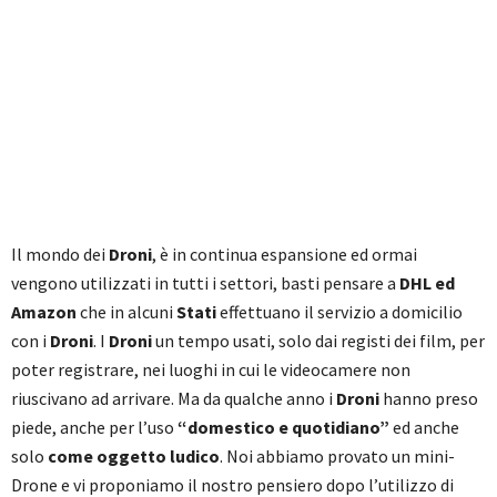
Il mondo dei
Droni
, è in continua espansione ed ormai
vengono utilizzati in tutti i settori, basti pensare a
DHL ed
Amazon
che in alcuni
Stati
effettuano il servizio a domicilio
con i
Droni
. I
Droni
un tempo usati, solo dai registi dei film, per
poter registrare, nei luoghi in cui le videocamere non
riuscivano ad arrivare. Ma da qualche anno i
Droni
hanno preso
piede, anche per l’uso
“domestico e quotidiano”
ed anche
solo
come oggetto ludico
. Noi abbiamo provato un mini-
Drone e vi proponiamo il nostro pensiero dopo l’utilizzo di