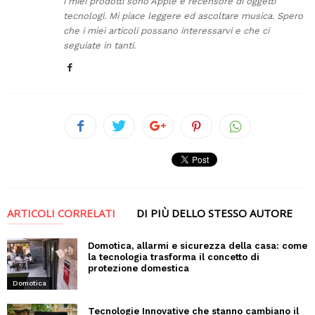
i miei prodotti sono Apple e recensore di oggetti
tecnologi. Mi piace leggere ed ascoltare musica. Spero
che i miei articoli possano interessarvi e che ci
seguiate in tanti.
ARTICOLI CORRELATI
DI PIÙ DELLO STESSO AUTORE
Domotica, allarmi e sicurezza della casa: come
la tecnologia trasforma il concetto di
protezione domestica
Domotica
Tecnologie Innovative che stanno cambiano il