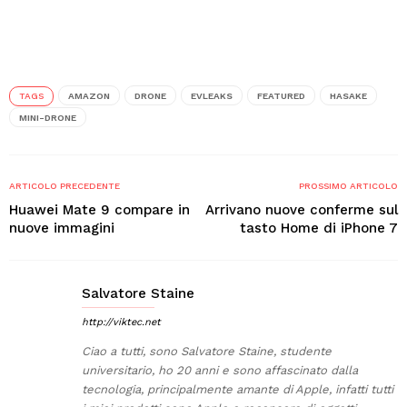
TAGS
AMAZON
DRONE
EVLEAKS
FEATURED
HASAKE
MINI-DRONE
ARTICOLO PRECEDENTE
PROSSIMO ARTICOLO
Huawei Mate 9 compare in
Arrivano nuove conferme sul
nuove immagini
tasto Home di iPhone 7
Salvatore Staine
http://viktec.net
Ciao a tutti, sono Salvatore Staine, studente
universitario, ho 20 anni e sono affascinato dalla
tecnologia, principalmente amante di Apple, infatti tutti