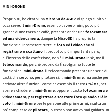
MINI-DRONE
Proprio su, ho citato una
MicroSD da 4GB
e vi spiego subito a
cosa serve. Il
mini-Drone
, essendo davvero mini, poco più
grande di una tazza da caffè, presenta anche una
fotocamera
ed una videocamera
, dunque la
MicroSD
ha proprio la
funzione di incamerare tutte le
foto ed i video che si
registrano o scattano
. Il prodotto più importante però,
all’interno della confezione, non è il
mini-Drone
in sè, ma il
telecomando
, perché proprio da lì svolgiamo tutte le
funzioni del
mini-drone
. Il telecomando presenta una serie di
tasti, che servono, per pilotare si, il
mini-Drone
, ma anche per
attivare altre funzioni, come ad esempio il tasto
ON/OFF
, per
aprire e chiudere il
mini-Drone
, oppure il tasto f
otocamera e
videocamera, per registrare e scattare foto quando si è in
volo
. Il
mini-Drone
per le persone alle prime armi, risulta un
po’ complesso da
pilotare
, io stesso non avevo mai guidato un