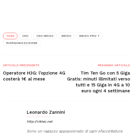
TAGS
CEO
CEO MEIZU
MEIZU
MEIZU PRO 7
RIORGANIZZAZIONE
ARTICOLO PRECEDENTE
PROSSIMO ARTICOLO
Operatore H3G: l’opzione 4G
Tim Ten Go con 5 Giga
costerà 1€ al mese
Gratis: minuti illimitati verso
tutti e 15 Giga in 4G a 10
euro ogni 4 settimane
Leonardo Zannini
http://viktec.net
Sono un ragazzo appassionato di ogni sfaccettatura