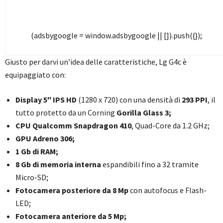
(adsbygoogle = window.adsbygoogle || []).push({});
Giusto per darvi un’idea delle caratteristiche, Lg G4c è
equipaggiato con:
Display 5″ IPS HD
(1280 x 720) con una densità di
293 PPI
, il
tutto protetto da un Corning
Gorilla Glass 3;
CPU Qualcomm Snapdragon 410
, Quad-Core da 1.2 GHz;
GPU Adreno 306;
1 Gb di RAM;
8 Gb di memoria interna
espandibili fino a 32 tramite
Micro-SD;
Fotocamera posteriore da 8 Mp
con autofocus e Flash-
LED;
Fotocamera anteriore da 5 Mp;