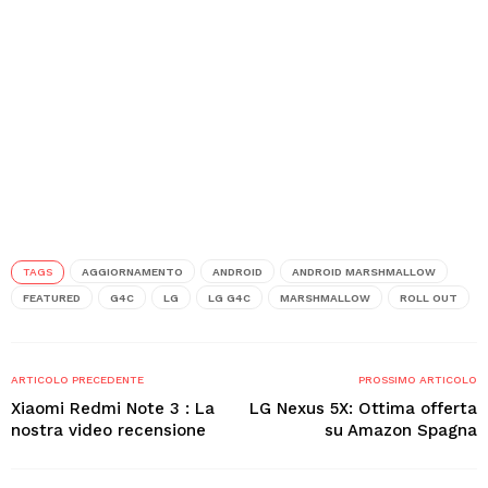
TAGS
AGGIORNAMENTO
ANDROID
ANDROID MARSHMALLOW
FEATURED
G4C
LG
LG G4C
MARSHMALLOW
ROLL OUT
ARTICOLO PRECEDENTE
PROSSIMO ARTICOLO
Xiaomi Redmi Note 3 : La
LG Nexus 5X: Ottima offerta
nostra video recensione
su Amazon Spagna