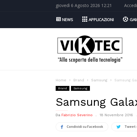
giovedì 6 Agosto 2026 12:21
Accedi
NEWS
APPLICAZIONI
GA
Viktec.net
Home
Brand
Samsung
Samsung Gal
Brand
Samsung
Samsung Galax
Da
Fabrizio Severino
18 Novembre 2016
Condividi su Facebook
Tweet 