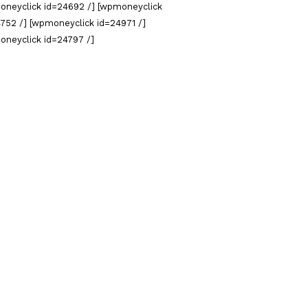
oneyclick id=24692 /] [wpmoneyclick
752 /] [wpmoneyclick id=24971 /]
oneyclick id=24797 /]