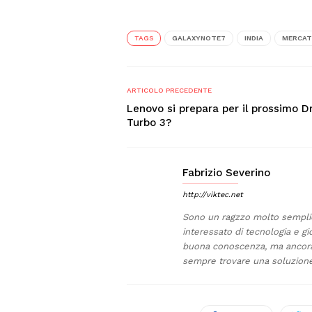
TAGS
GALAXYNOTE7
INDIA
MERCA
ARTICOLO PRECEDENTE
Lenovo si prepara per il prossimo D
Turbo 3?
Fabrizio Severino
http://viktec.net
Sono un ragzzo molto semplic
interessato di tecnologia e g
buona conoscenza, ma ancora t
sempre trovare una soluzione