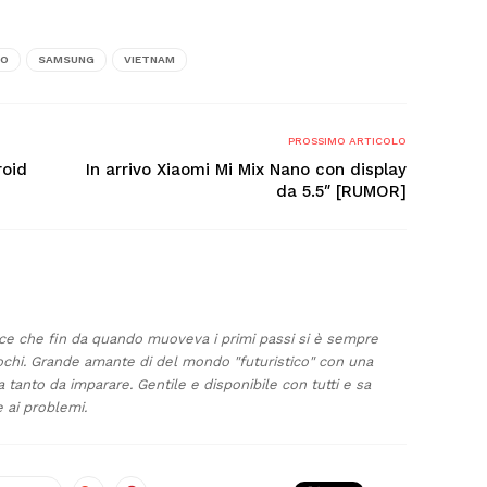
TO
SAMSUNG
VIETNAM
PROSSIMO ARTICOLO
roid
In arrivo Xiaomi Mi Mix Nano con display
da 5.5″ [RUMOR]
e che fin da quando muoveva i primi passi si è sempre
iochi. Grande amante di del mondo "futuristico" con una
anto da imparare. Gentile e disponibile con tutti e sa
 ai problemi.