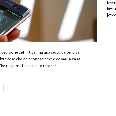
[wpm
id=24
[wpm
decisione definitiva, ma una seconda vendita
’altra cosa che non conosciamo e
come la casa
 Che ne pensate di questa mossa?
o