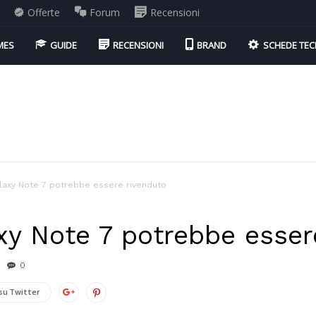
Offerte
Forum
Recensioni
MES
GUIDE
RECENSIONI
BRAND
SCHEDE TEC
axy Note 7 potrebbe essere rivenduto
y Note 7 potrebbe esser
0
su Twitter