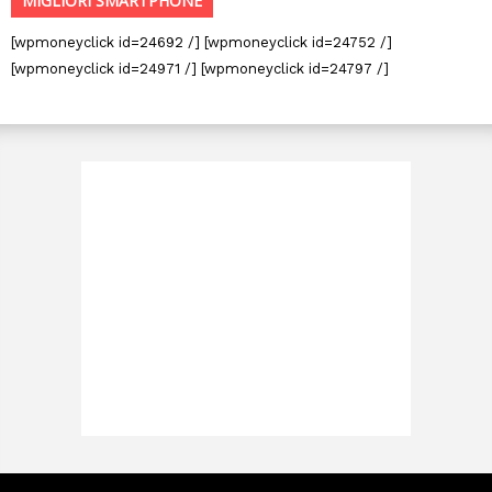
MIGLIORI SMARTPHONE
[wpmoneyclick id=24692 /] [wpmoneyclick id=24752 /]
[wpmoneyclick id=24971 /] [wpmoneyclick id=24797 /]