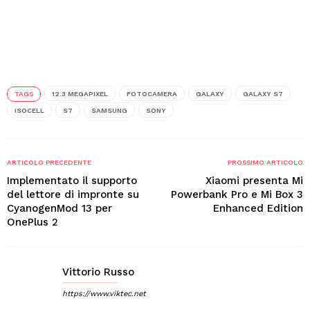
TAGS
12.3 MEGAPIXEL
FOTOCAMERA
GALAXY
GALAXY S7
ISOCELL
S7
SAMSUNG
SONY
ARTICOLO PRECEDENTE
PROSSIMO ARTICOLO
Implementato il supporto
Xiaomi presenta Mi
del lettore di impronte su
Powerbank Pro e Mi Box 3
CyanogenMod 13 per
Enhanced Edition
OnePlus 2
Vittorio Russo
https://www.viktec.net