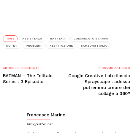
TAGS
ASSISTENZA
BATTERIA
COMUNICATO STAMPA
NOTE 7
PROBLEMI
RESTITUZIONE
SAMSUNG ITALIA
ARTICOLO PRECEDENTE
PROSSIMO ARTICOLO
BATMAN – The Telltale
Google Creative Lab rilascia
Series : 3 Episodio
Sprayscape : adesso
potremmo creare dei
collage a 360°
Francesco Marino
http://viktec.net