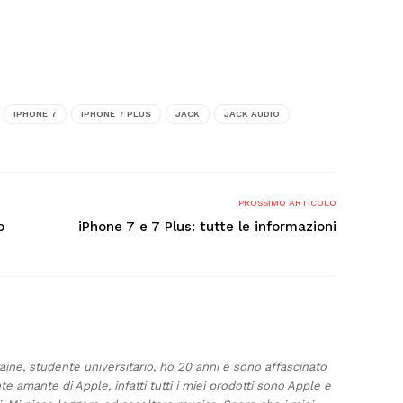
IPHONE 7
IPHONE 7 PLUS
JACK
JACK AUDIO
PROSSIMO ARTICOLO
o
iPhone 7 e 7 Plus: tutte le informazioni
taine, studente universitario, ho 20 anni e sono affascinato
te amante di Apple, infatti tutti i miei prodotti sono Apple e