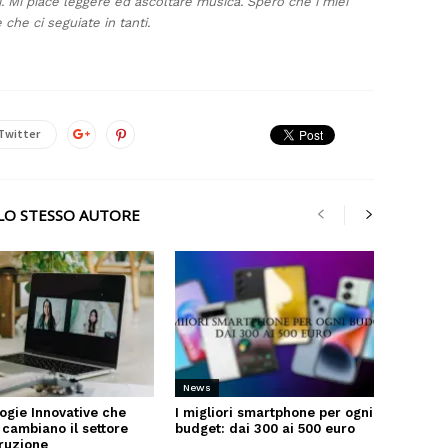
i. Mi piace leggere ed ascoltare musica. Spero che i miei
 che ci seguiate in tanti.
Twitter
LLO STESSO AUTORE
News
ogie Innovative che
I migliori smartphone per ogni
 cambiano il settore
budget: dai 300 ai 500 euro
truzione