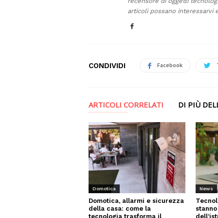
recensore di oggetti tecnolog
articoli possano interessarvi e
CONDIVIDI
Facebook
ARTICOLI CORRELATI
DI PIÙ DE
News
Domotica
Tecnol
Domotica, allarmi e sicurezza
stanno
della casa: come la
dell’is
tecnologia trasforma il