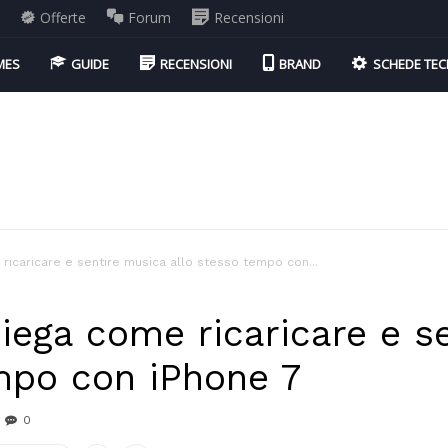
i
Offerte
Forum
Recensioni
MES
GUIDE
RECENSIONI
BRAND
SCHEDE TEC
 ricaricare e sentire musica allo stesso tempo con...
spiega come ricaricare e s
mpo con iPhone 7
0