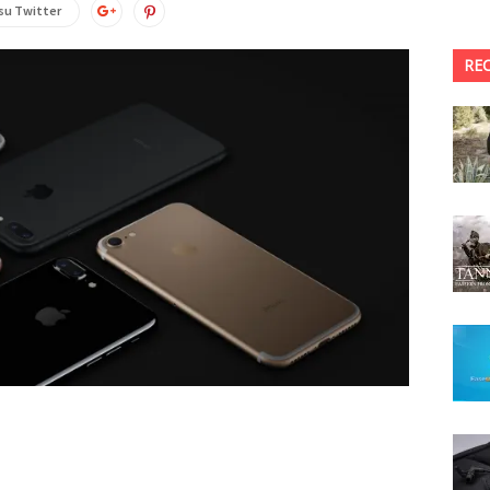
su Twitter
RE