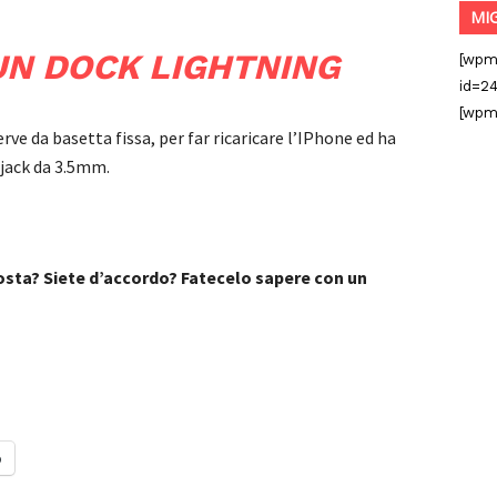
MI
N DOCK LIGHTNING
[wpm
id=24
[wpm
rve da basetta fissa, per far ricaricare l’IPhone ed ha
 jack da 3.5mm.
posta? Siete d’accordo? Fatecelo sapere con un
o