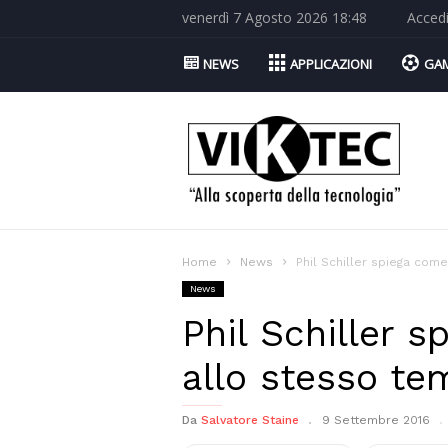
venerdì 7 Agosto 2026 18:48
Acced
NEWS
APPLICAZIONI
GA
Viktec.net
Home
News
Phil Schiller spiega come
News
Phil Schiller 
allo stesso te
Da
Salvatore Staine
9 Settembre 2016