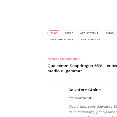
TAGS
APPLE
APPLE EVENT
AUDIO
MANCANZA JACK
PHIL SCHILLER
ARTICOLO PRECEDENTE
Qualcomm Snapdragon 653: il nuov
medio di gamma?
Salvatore Staine
http://viktec.net
Ciao a tutti, sono Salvatore S
dalla tecnologia, principalmen