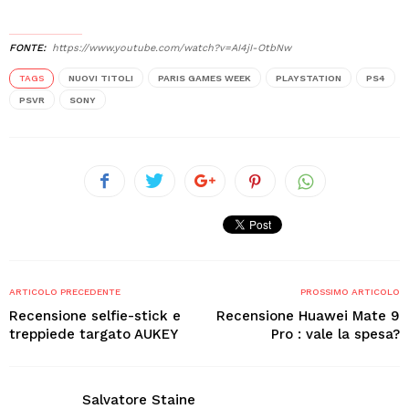
FONTE
https://www.youtube.com/watch?v=AI4jI-OtbNw
TAGS
NUOVI TITOLI
PARIS GAMES WEEK
PLAYSTATION
PS4
PSVR
SONY
ARTICOLO PRECEDENTE
PROSSIMO ARTICOLO
Recensione selfie-stick e
Recensione Huawei Mate 9
treppiede targato AUKEY
Pro : vale la spesa?
Salvatore Staine