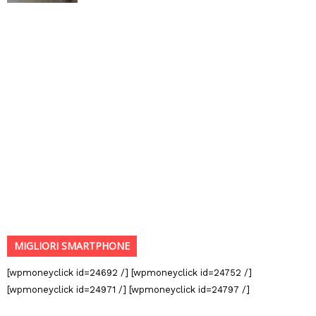
MIGLIORI SMARTPHONE
[wpmoneyclick id=24692 /] [wpmoneyclick id=24752 /]
[wpmoneyclick id=24971 /] [wpmoneyclick id=24797 /]