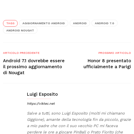
TAGS
AGGIORNAMENTO ANDROID
ANDROID
ANDROID 7.0
ANDROID NOUGAT
ARTICOLO PRECEDENTE
PROSSIMO ARTICOLO
Android 7.1 dovrebbe essere
Honor 8 presentato
il prossimo aggiornamento
ufficialmente a Parigi
di Nougat
Luigi Esposito
https://viktec.net
Salve a tutti, sono Luigi Esposito (molti mi chiamano
Giggione), amante della tecnologia fin da piccolo, grazie
a mio padre che con il suo vecchio PC mi faceva
perdere le ore a giocare PinBall o Prato Fiorito (che