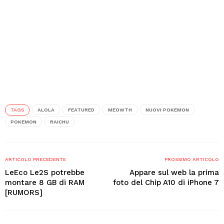
TAGS
ALOLA
FEATURED
MEOWTH
NUOVI POKEMON
POKEMON
RAICHU
ARTICOLO PRECEDENTE
PROSSIMO ARTICOLO
LeEco Le2S potrebbe
Appare sul web la prima
montare 8 GB di RAM
foto del Chip A10 di iPhone 7
[RUMORS]