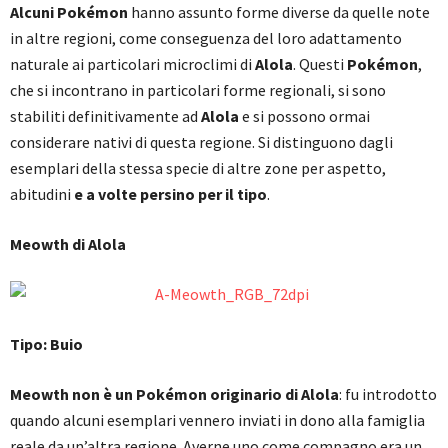
Alcuni Pokémon
hanno assunto forme diverse da quelle note
in altre regioni, come conseguenza del loro adattamento
naturale ai particolari microclimi di
Alola
. Questi
Pokémon
,
che si incontrano in particolari forme regionali, si sono
stabiliti definitivamente ad
Alola
e si possono ormai
considerare nativi di questa regione. Si distinguono dagli
esemplari della stessa specie di altre zone per aspetto,
abitudini
e a volte persino per il tipo
.
Meowth di Alola
Tipo: Buio
Meowth non è un Pokémon originario di Alola
: fu introdotto
quando alcuni esemplari vennero inviati in dono alla famiglia
reale da un’altra regione. Averne uno come compagno era un