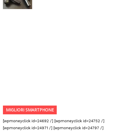
MIGLIORI SMARTPHONE
[wpmoneyclick id=24692 /] [wpmoneyclick id=24752 /]
[wpmoneyclick id=24971 /] [wpmoneyclick id=24797 /]