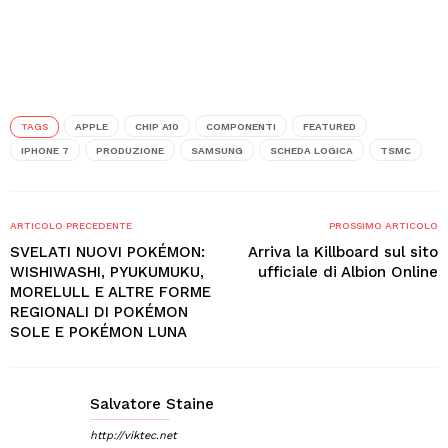
TAGS
APPLE
CHIP A10
COMPONENTI
FEATURED
IPHONE 7
PRODUZIONE
SAMSUNG
SCHEDA LOGICA
TSMC
ARTICOLO PRECEDENTE
PROSSIMO ARTICOLO
SVELATI NUOVI POKÉMON:
Arriva la Killboard sul sito
WISHIWASHI, PYUKUMUKU,
ufficiale di Albion Online
MORELULL E ALTRE FORME
REGIONALI DI POKÉMON
SOLE E POKÉMON LUNA
Salvatore Staine
http://viktec.net