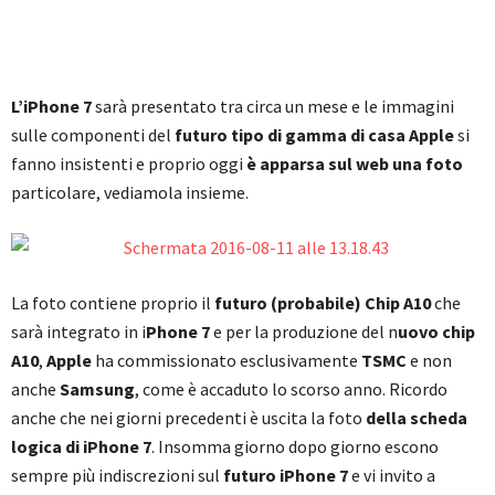
L’iPhone 7
sarà presentato tra circa un mese e le immagini
sulle componenti del
futuro tipo di gamma di casa Apple
si
fanno insistenti e proprio oggi
è apparsa sul web una foto
particolare, vediamola insieme.
La foto contiene proprio il
futuro (probabile) Chip A10
che
sarà integrato in i
Phone 7
e per la produzione del n
uovo chip
A10
,
Apple
ha commissionato esclusivamente
TSMC
e non
anche
Samsung
, come è accaduto lo scorso anno. Ricordo
anche che nei giorni precedenti è uscita la foto
della scheda
logica di iPhone 7
. Insomma giorno dopo giorno escono
sempre più indiscrezioni sul
futuro iPhone 7
e vi invito a