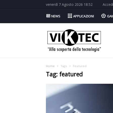
venerdì 7 Agosto 2026 18:52
Acced
NEWS
APPLICAZIONI
GA
Viktec.net
Home
Tags
Featured
Tag: featured