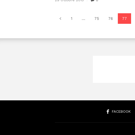
29 Ottobre 2015
0
1
...
75
76
77
FACEBOOK