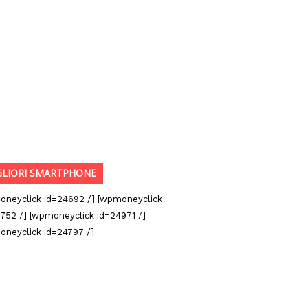
GLIORI SMARTPHONE
oneyclick id=24692 /] [wpmoneyclick
752 /] [wpmoneyclick id=24971 /]
oneyclick id=24797 /]