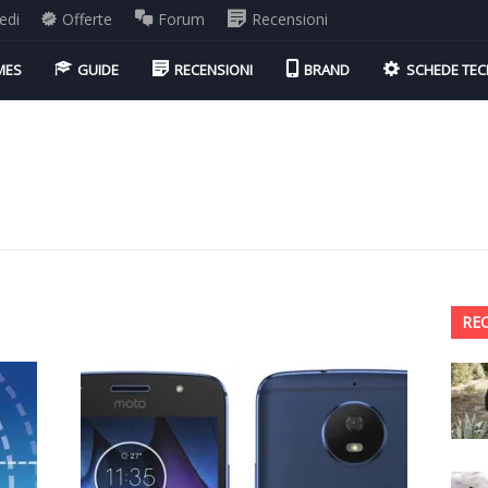
edi
Offerte
Forum
Recensioni
MES
GUIDE
RECENSIONI
BRAND
SCHEDE TEC
RE