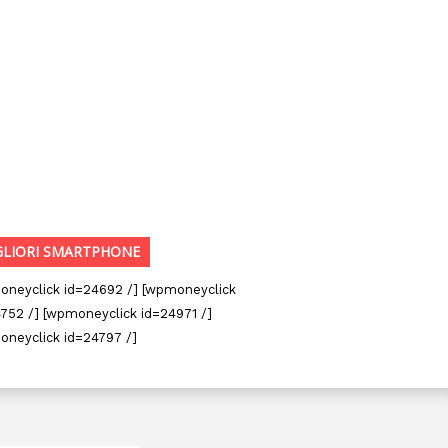
GLIORI SMARTPHONE
oneyclick id=24692 /] [wpmoneyclick
752 /] [wpmoneyclick id=24971 /]
oneyclick id=24797 /]