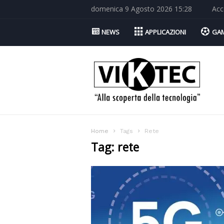
domenica 9 Agosto 2026 15:28
Acc
NEWS
APPLICAZIONI
GA
Viktec.net
Home
Tags
Rete
Tag: rete