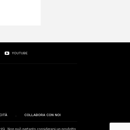
YOUTUBE
CITÀ
COLLABORA CON NOI
cità . Non può pertanto considerarsi un prodotto