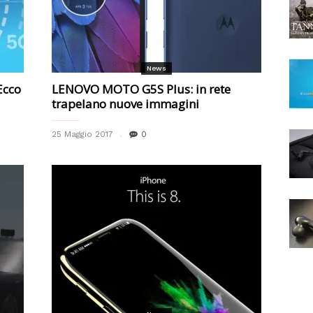
News
Ecco
LENOVO MOTO G5S Plus: in rete
trapelano nuove immagini
25 Maggio 2017
0