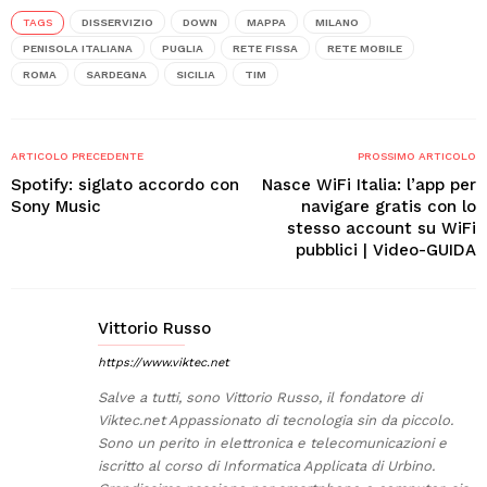
TAGS
DISSERVIZIO
DOWN
MAPPA
MILANO
PENISOLA ITALIANA
PUGLIA
RETE FISSA
RETE MOBILE
ROMA
SARDEGNA
SICILIA
TIM
ARTICOLO PRECEDENTE
PROSSIMO ARTICOLO
Spotify: siglato accordo con
Nasce WiFi Italia: l’app per
Sony Music
navigare gratis con lo
stesso account su WiFi
pubblici | Video-GUIDA
Vittorio Russo
https://www.viktec.net
Salve a tutti, sono Vittorio Russo, il fondatore di
Viktec.net Appassionato di tecnologia sin da piccolo.
Sono un perito in elettronica e telecomunicazioni e
iscritto al corso di Informatica Applicata di Urbino.