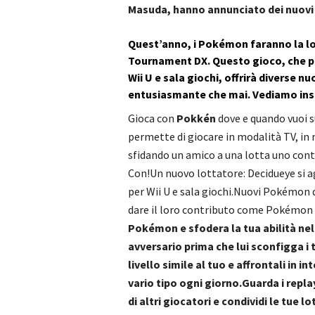
Masuda, hanno annunciato dei nuovi
Quest’anno, i Pokémon faranno la l
Tournament DX. Questo gioco, che pr
Wii U e sala giochi, offrirà diverse n
entusiasmante che mai. Vediamo insi
Gioca con
Pokkén
dove e quando vuoi 
permette di giocare in modalità TV, in 
sfidando un amico a una lotta uno con
Con!Un nuovo lottatore: Decidueye si a
per Wii U e sala giochi.Nuovi Pokémon d
dare il loro contributo come Pokémon 
Pokémon e sfodera la tua abilità nel
avversario prima che lui sconfigga i t
livello simile al tuo e affrontali in i
vario tipo ogni giorno.Guarda i replay
di altri giocatori e condividi le tue 