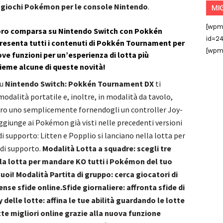
 giochi Pokémon per le console Nintendo
.
MI
[wpm
oro comparsa su Nintendo Switch con Pokkén
id=24
esenta tutti i contenuti di Pokkén Tournament per
[wpm
uove funzioni per un’esperienza di lotta più
eme alcune di queste novità!
su
Nintendo Switch: Pokkén Tournament DX
ti
modalità portatile e, inoltre, in modalità da tavolo,
tro uno semplicemente fornendogli un controller Joy-
ggiunge ai Pokémon già visti nelle precedenti versioni
i supporto: Litten e Popplio si lanciano nella lotta per
di supporto.
Modalità Lotta a squadre: scegli tre
la lotta per mandare KO tutti i Pokémon del tuo
uoi! Modalità Partita di gruppo: cerca giocatori di
ntense sfide online.Sfide giornaliere: affronta sfide di
 delle lotte: affina le tue abilità guardando le lotte
lotte migliori online grazie alla nuova funzione