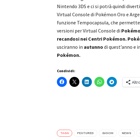
Nintendo 3DS e ci si potrà quindi diverti
Virtual Console di Pokémon Oro e Argen
funzione Tempocapsula, che permetterà a
versioni per Virtual Console di
Pokémon
recandosi nei Centri Pokémon. Pok
usciranno in
autunno
di quest’anno e i
Pokémon.
Condividi:
Altr
TAGS
FEATURED
GIOCHI
NEWS