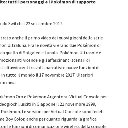
bito: tutti i personaggi e i Pokémon di supporto
do Switch il 22 settembre 2017.
ato anche il primo video dei nuovi giochi della serie
 Ultraluna. Fra le novità vi erano due Pokémon di
orda quello di Solgaleo e Lunala. Pokémon Ultrasole e
ionanti vicende e gli affascinanti scenari di
di avvincenti risvolti narrativi e nuove funzioni di
o in tutto il mondo il 17 novembre 2017. Ulteriori
imi mesi.
i Pokémon Oro e Pokémon Argento su Virtual Console per
videogiochi, usciti in Giappone il 21 novembre 1999,
e Pokémon. Le versioni per Virtual Console sono fedeli
ame Boy Color, anche per quanto riguarda la grafica.
con le funzioni di comunicazione wireless della console