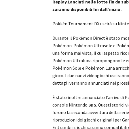
Replay.Lanciati nelle lotte fin da su
saranno disponibili fin dall’inizio.
Pokkén Tournament DX uscirà su Ninten
Durante il Pokémon Direct è stato mostr
Pokémon: Pokémon Ultrasole e Pokémon
una forma mai vista, il cui aspetto ric
Pokémon Ultraluna ripropongono le emoz
Pokémon Sole e Pokémon Luna arricchiti 
gioco. I due nuovi videogiochi uscirann
dettagli verranno annunciati nei pross
È stato inoltre annunciato l’arrivo d
console Nintendo
3DS
. Questi storici 
furono la seconda avventura della seri
riproduzioni dei giochi originali per G
Entrambi i giochi saranno compatibili 