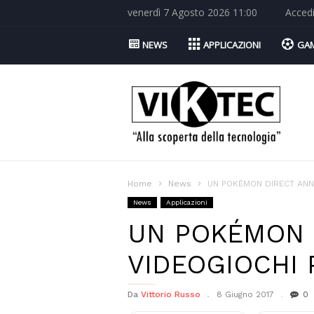
venerdì 7 Agosto 2026 11:00
Acced
NEWS
APPLICAZIONI
GA
Viktec.net
Home
News
UN POKÉMON DIRECT ANNU
News
Applicazioni
UN POKÉMON D
VIDEOGIOCHI
Da
Vittorio Russo
8 Giugno 2017
0