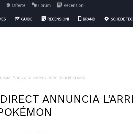
i
Offerte
Forum
Recensioni
MES
GUIDE
RECENSIONI
BRAND
SCHEDE TEC
NCIA L’ARRIVO DI NUOVI VIDEOGIOCHI POKÉMON
IRECT ANNUNCIA L’ARRI
 POKÉMON