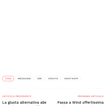
TAGS
MESSAGGI
SIRI
UPDATE
WHATSAPP
ARTICOLO PRECEDENTE
PROSSIMO ARTICOLO
La giusta alternativa alle
Passa a Wind offertissima