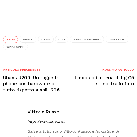
TAGS
APPLE
CASO
CEO
SAN BERNARDINO
TIM COOK
WHATSAPP
ARTICOLO PRECEDENTE
PROSSIMO ARTICOLO
Uhans U200: Un rugged-
Il modulo batteria di Lg G5
phone con hardware di
si mostra in foto
tutto rispetto a soli 120€
Vittorio Russo
https://www.viktec.net
Salve a tutti, sono Vittorio Russo, il fondatore di