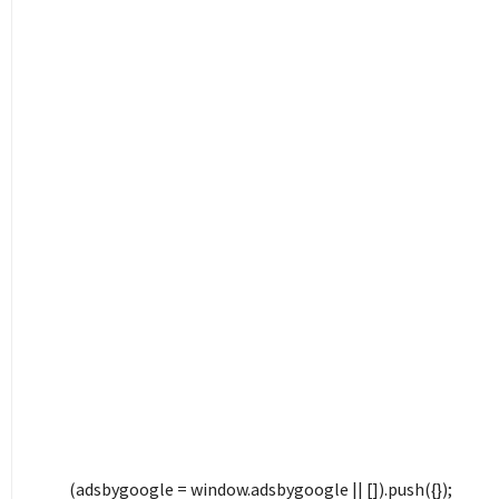
(adsbygoogle = window.adsbygoogle || []).push({});