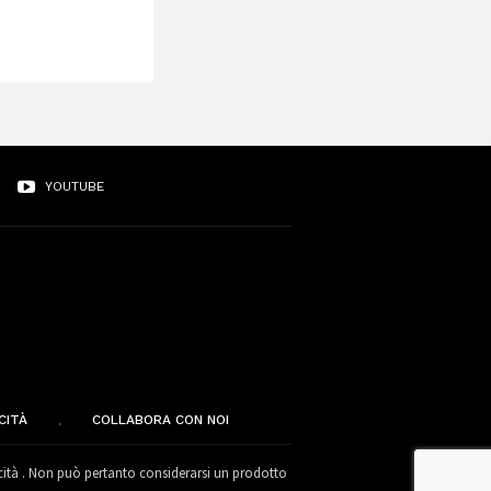
YOUTUBE
CITÀ
COLLABORA CON NOI
cità . Non può pertanto considerarsi un prodotto