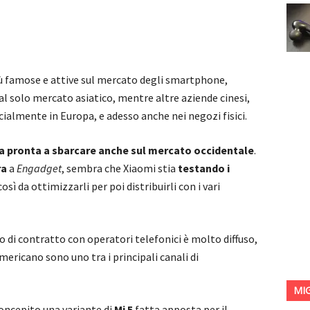
iù famose e attive sul mercato degli smartphone,
al solo mercato asiatico, mentre altre aziende cinesi,
cialmente in Europa, e adesso anche nei negozi fisici.
ia pronta a sbarcare anche sul mercato occidentale
.
ra
a
Engadget
, sembra che Xiaomi stia
testando i
 così da ottimizzarli per poi distribuirli con i vari
o di contratto con operatori telefonici è molto diffuso,
 americano sono uno tra i principali canali di
MI
oncepito una variante di
Mi 5
fatta apposta per il