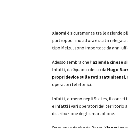
Xiaomi
è sicuramente tra le aziende p
purtroppo fino ad ora è stata relegata 
tipo Meizu, sono importate da anni uffi
Adesso sembra che l’
azienda cinese s
Infatti, da 0quanto detto da
Hugo Bar
propri device sulle reti statunitensi
,
operatori telefonici.
Infatti, almeno negli States, il concett
e infatti i vari operatori del territorio
distribuzione degli smartphone.
Da quanto debbo da Barra,
Xiaomi
ha c