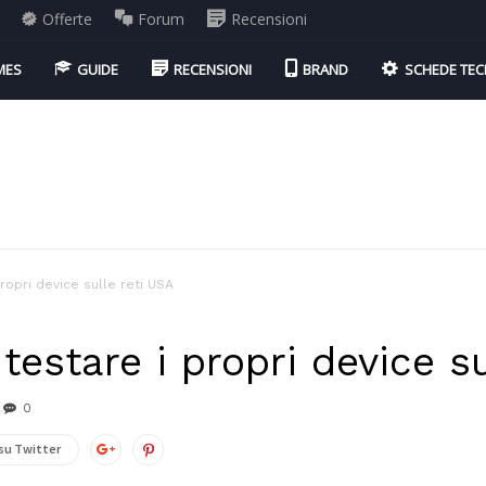
Offerte
Forum
Recensioni
MES
GUIDE
RECENSIONI
BRAND
SCHEDE TEC
propri device sulle reti USA
 testare i propri device s
0
su Twitter