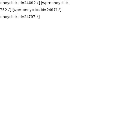
oneyclick id=24692 /] [wpmoneyclick
752 /] [wpmoneyclick id=24971 /]
oneyclick id=24797 /]