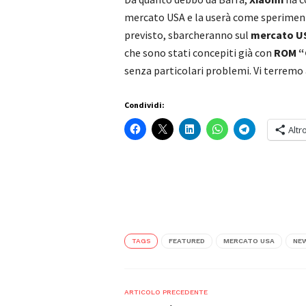
mercato USA e la userà come speriment
previsto, sbarcheranno sul
mercato U
che sono stati concepiti già con
ROM “
senza particolari problemi. Vi terremo 
Condividi:
Altr
TAGS
FEATURED
MERCATO USA
NEW
ARTICOLO PRECEDENTE