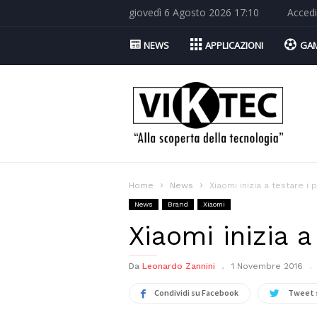
giovedì 6 Agosto 2026 17:10
Accedi
NEWS
APPLICAZIONI
GA
Viktec.net
Home
News
Xiaomi inizia a testare i 
News
Brand
Xiaomi
Xiaomi inizia a
Da
Leonardo Zannini
1 Novembre 2016
Condividi su Facebook
Tweet 