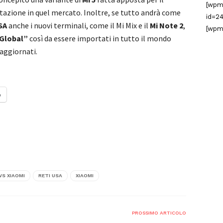
[wpm
azione in quel mercato. Inoltre, se tutto andrà come
id=24
SA
anche i nuovi terminali, come il Mi Mix e il
Mi Note 2
,
[wpm
Global”
così da essere importati in tutto il mondo
aggiornati.
o
S XIAOMI
RETI USA
XIAOMI
PROSSIMO ARTICOLO