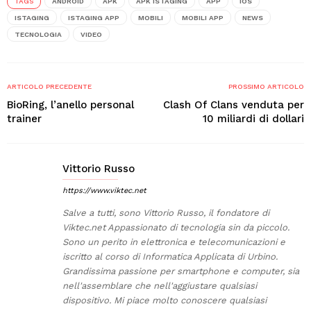
TAGS
ANDROID
APK
APK ISTAGING
APP
IOS
ISTAGING
ISTAGING APP
MOBILI
MOBILI APP
NEWS
TECNOLOGIA
VIDEO
ARTICOLO PRECEDENTE
PROSSIMO ARTICOLO
BioRing, l’anello personal
Clash Of Clans venduta per
trainer
10 miliardi di dollari
Vittorio Russo
https://www.viktec.net
Salve a tutti, sono Vittorio Russo, il fondatore di
Viktec.net Appassionato di tecnologia sin da piccolo.
Sono un perito in elettronica e telecomunicazioni e
iscritto al corso di Informatica Applicata di Urbino.
Grandissima passione per smartphone e computer, sia
nell'assemblare che nell'aggiustare qualsiasi
dispositivo. Mi piace molto conoscere qualsiasi