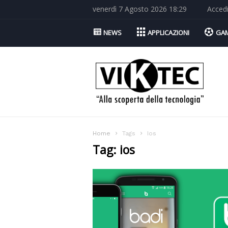
venerdì 7 Agosto 2026 18:29
Acced
NEWS
APPLICAZIONI
GA
Viktec.net
Home
Tags
Ios
Tag: ios