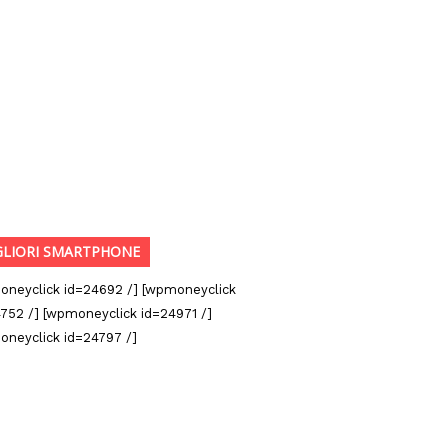
GLIORI SMARTPHONE
oneyclick id=24692 /] [wpmoneyclick
752 /] [wpmoneyclick id=24971 /]
oneyclick id=24797 /]