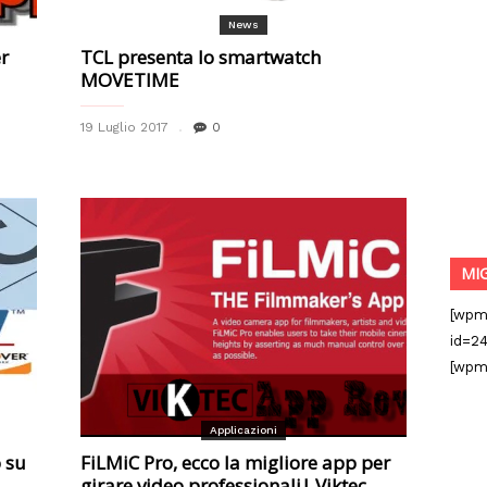
News
er
TCL presenta lo smartwatch
MOVETIME
19 Luglio 2017
0
MI
[wpm
id=24
[wpm
Applicazioni
 su
FiLMiC Pro, ecco la migliore app per
girare video professionali| Viktec...