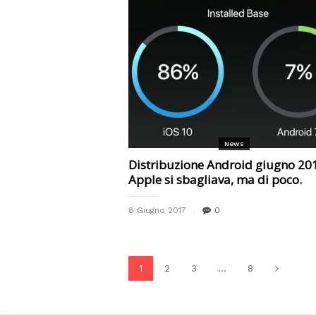
News
Distribuzione Android giugno 20
Apple si sbagliava, ma di poco.
8 Giugno 2017
0
1
2
3
...
8